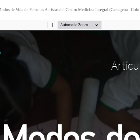
odos de Vida de Personas Autistas del Centro Medicina Integral (Cartagena - Col