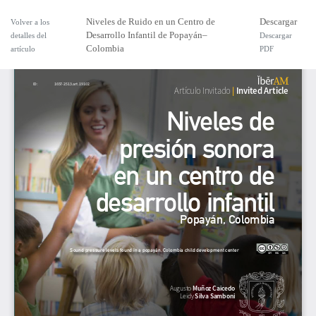
Niveles de Ruido en un Centro de
Descargar
Volver a los
Desarrollo Infantil de Popayán–
detalles del
Descargar
Colombia
artículo
PDF