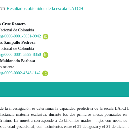
ion
Resultados obtenidos de la escala LATCH
en Cruz Romero
Nacional de Colombia
 principal del artículo
.org/0000-0001-5651-9942
es Sampallo Pedroza
Nacional de Colombia
.org/0000-0001-5899-8350
d Maldonado Barbosa
o oriente
.org/0009-0002-4348-1142
de la investigación es determinar la capacidad predictiva de la escala LATCH
 lactancia materna exclusiva, durante los dos primeros meses posnatales en 
término. La muestra corresponde a 25 binomios madre – hijo, con neonatos 
 de edad gestacional, con nacimientos entre el 31 de agosto y el 21 de diciem