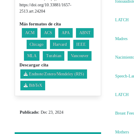
fonoaudiol
https://doi.org/10.33881/1657-
2513.art.24204
LATCH
Más formatos de cita
ACM
ACS
APA
ABNT
Madres
Chicago
Harvard
IEEE
MLA
Turabian
Vancouver
Nacimiento
Descargar cita
Endnote/Zotero/Mendeley (RIS)
Speech-La
BibTeX
LATCH
Publicado:
Dec 23, 2024
Breast Fee
Mothers