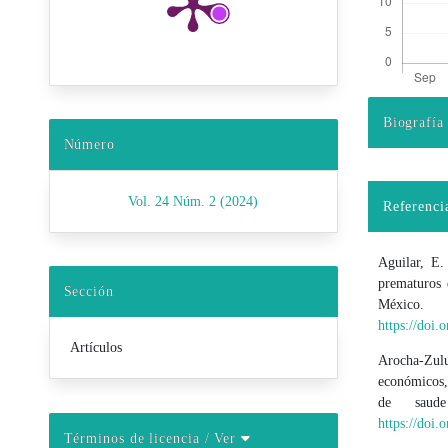
Biografía
Detalles d
Número
Vol. 24 Núm. 2 (2024)
Referenci
Aguilar, E.
prematuros 
Sección
Méxi
https://do
Artículos
Arocha-Zulu
económicos,
de saud
https://doi
Términos de licencia
/ Ver