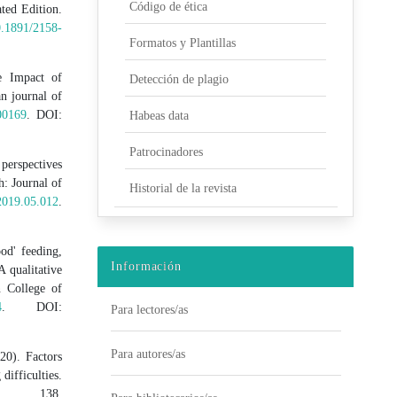
Código de ética
ted Edition.
10.1891/2158-
Formatos y Plantillas
e Impact of
Detección de plagio
n journal of
00169
. DOI:
Habeas data
Patrocinadores
perspectives
: Journal of
Historial de la revista
.2019.05.012
.
od' feeding,
Información
 qualitative
n College of
4
. DOI:
Para lectores/as
Para autores/as
20). Factors
difficulties.
gy, 138.