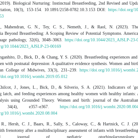
(2019). Biological Nurturing: Instinctual Breastfeeding, 2nd Revised and Upda
ctation, 10(3), 153-154. 10.1891/2158-0782.10.3.153 DOI:
https://doi.org/
53
., Mahendran, G. N., Tey, C. S., Nemeth, J., & Raol, N. (2023). Th
ia Beyond Breastfeeding: A Scoping Review of Potential Symptoms. America
uage pathology, 32(6), 3048–3063.
https://doi.org/10.1044/2023_AJSLP-23-
.org/10.1044/2023_AJSLP-23-00169
nganhito, D., Bick, D., & Chang, Y. S. (2020). Breastfeeding experiences and 
 with postnatal depression: A qualitative evidence synthesis. Women and birth
lian College of Midwives, 33(3), 231–239.
https://doi.org/10.1016/j.wombi
//doi.org/10.1016/j.wombi.2019.05.012
Chilcot, J., Jones, L., Bick, D., & Silverio, S. A. (2021). Indicators of 'go
ng latch, and feeding experiences among healthy women with healthy infants: A
lysis using Grounded Theory. Women and birth: journal of the Australia
s, 34(4), e357–e367.
https://doi.org/10.1016/j.wombi.2020.08.00
.org/10.1016/j.wombi.2020.08.004
 R., Hersh, C. J., Baars, R., Sally, S., Caloway, C., & Hartnick, C. J. (20
ith frenotomy after a multidisciplinary assessment of infants with breastfeeding 
tional journal of pediatric otorhinolaryngolo