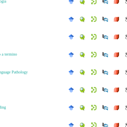
ogia
 a termino
nguage Pathology
ding