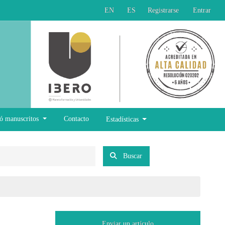
EN
ES
Registrarse
Entrar
ó manuscritos
Contacto
Estadísticas
Buscar
Enviar un artículo