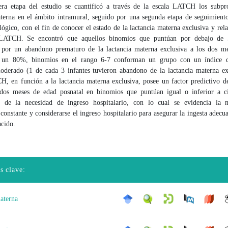
ra etapa del estudio se cuantificó a través de la escala LATCH los subpr
aterna en el ámbito intramural, seguido por una segunda etapa de seguimiento
ógico, con el fin de conocer el estado de la lactancia materna exclusiva y rel
 LATCH. Se encontró que aquellos binomios que puntúan por debajo de 
n por un abandono prematuro de la lactancia materna exclusiva a los dos m
e un 80%, binomios en el rango 6-7 conforman un grupo con un índice d
derado (1 de cada 3 infantes tuvieron abandono de la lactancia materna ex
H, en función a la lactancia materna exclusiva, posee un factor predictivo de
os meses de edad posnatal en binomios que puntúan igual o inferior a c
 de la necesidad de ingreso hospitalario, con lo cual se evidencia la n
constante y considerarse el ingreso hospitalario para asegurar la ingesta adecu
acido.
s clave:
materna