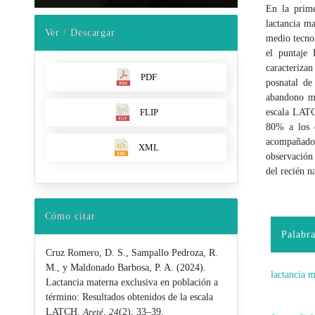
En la prime
lactancia m
Ver / Descargar
medio tecnol
el puntaje
caracteriza
PDF
posnatal d
abandono mo
escala LATC
FLIP
80% a los d
acompañado
XML
observación 
del recién n
Cómo citar
Palabra
Cruz Romero, D. S., Sampallo Pedroza, R.
M., y Maldonado Barbosa, P. A. (2024).
lactancia 
Lactancia materna exclusiva en población a
término: Resultados obtenidos de la escala
LATCH.
Areté
,
24
(2), 33–39.