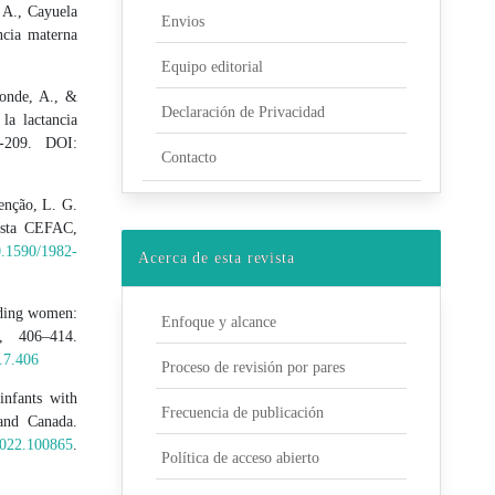
 A., Cayuela
Envios
ncia materna
Equipo editorial
Conde, A., &
Declaración de Privacidad
la lactancia
5-209. DOI:
Contacto
enção, L. G.
vista CEFAC,
10.1590/1982-
Acerca de esta revista
eeding women:
Enfoque y alcance
, 406–414.
.7.406
Proceso de revisión por pares
infants with
Frecuencia de publicación
 and Canada.
2022.100865
.
Política de acceso abierto