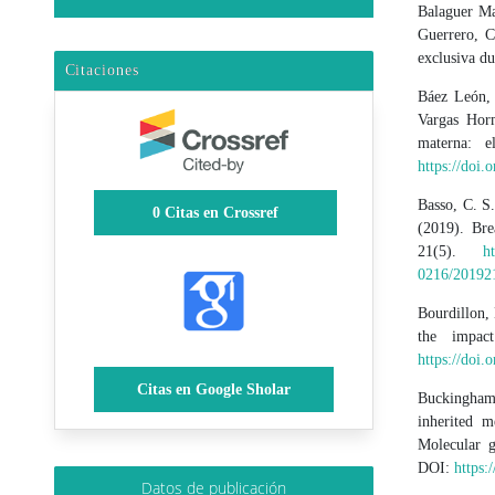
Balaguer Ma
Guerrero, C
exclusiva du
Citaciones
Báez León, 
Vargas Horm
materna: e
https://doi
Basso, C. S
0
Citas en Crossref
(2019). Bre
21(5).
h
0216/20192
Bourdillon, 
the impac
https://doi
Citas en Google Sholar
Buckingham,
inherited m
Molecular g
DOI:
https:
Datos de publicación