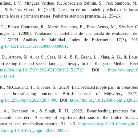
rtínez, J. V., Mínguez Verdejo, R., Albadalejo Beltrán, S., Peix Sambola, M.
., & Suárez Vicent, E. (2020). Creación de un modelo predictivo de lacta
rante los seis primeros meses. Pediatría atención primaria, 22, 25–26.
C., Blasco Contreras, R., Martín Sequeros, E., Pozo Ayuso, M., Sánchez 
igos, C. (2008). Validación al castellano de una escala de evaluación de 
l LATCH. Análisis de fiabilidad. Index de Enfermería, 17(3), 20
.org/10.4321/S1132-12962008000300012
. D., Arroyo, M. A. da S., Saes, M. A. B. F., Beani, L., Maia, A. B., & Lour
astfeeding rate and speech-language therapy in the Kangaroo Method. Re
ttps://doi.org/10.1590/1982-0216/201921511719
. DOI:
https://doi.org/
1511719
K., McCausland, T., & Jones, S. (2020). Latch-related nipple pain in breastf
t on breastfeeding outcomes. British Journal of Midwifery, 28(7)
.org/10.12968/bjom.2020.28.7.406
. DOI:
https://doi.org/10.12968/bjom.2020.28
 A., Kenneson, A., & Singh, R. H. (2022). Breastfeeding practices for 
etabolic disorders: A survey of registered dietitians in the United States
enetics and metabolism reports, 31, 1-6.
https://doi.org/10.1016/j.ymgmr.
//doi.org/10.1016/j.ymgmr.2022.100865