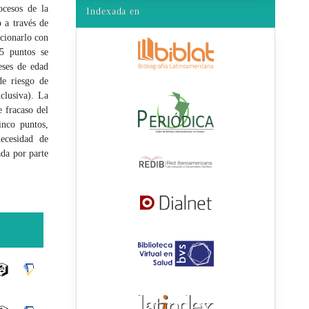
ocesos de la
Indexada en
 a través de
acionarlo con
5 puntos se
eses de edad
e riesgo de
clusiva). La
 fracaso del
inco puntos,
ecesidad de
ada por parte