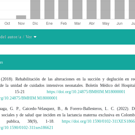
 del autor/a
/ Ver
el artículo
as
 (2018). Rehabilitación de las alteraciones en la succión y deglución en re
de la unidad de cuidados intensivos neonatales. Boletín Médico del Hospital
co. 15-21
https://doi.org/10.24875/BMHIM.M18000001
D
i.org/10.24875/BMHIM.M18000001
aga, G. P., Caicedo-Velasquez, B., & Forero-Ballesteros, L. C. (2022). D
 sociales y de salud que inciden en la lactancia materna exclusiva en Colomb
e publica, 38(9), 1-18.
https://doi.org/10.1590/0102-311XES186
.org/10.1590/0102-311xes186621