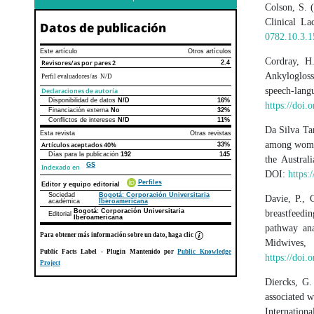
Colson, S. 
Clinical La
Datos de publicación
0782.10.3.1
Este artículo
Otros artículos
Cordray, H
Revisores/as por pares
2
2.4
Ankylogloss
Perfil evaluadores/as N/D
speech-lang
Declaraciones de autoría
Disponibilidad de datos
N/D
16%
Declaraciones de autoría
Este artículo
Otros artículos
https://doi
Financiación externa
No
32%
Conflictos de intereses
N/D
11%
Da Silva Ta
Esta revista
Otras revistas
among women
Artículos aceptados
40%
33%
Días para la publicación
192
145
the Austra
GS
Indexado en
DOI:
https:
Perfiles
Editor y equipo editorial
Sociedad
Bogotá: Corporación Universitaria
Davie, P., 
académica
Iberoamericana
Bogotá: Corporación Universitaria
breastfeedi
Editorial
Iberoamericana
pathway ana
Para obtener más información sobre un dato, haga clic
Midwive
Public Facts Label
- Plugin Mantenido por
Public Knowledge
https://doi
Project
Diercks, G.
associated w
Interna