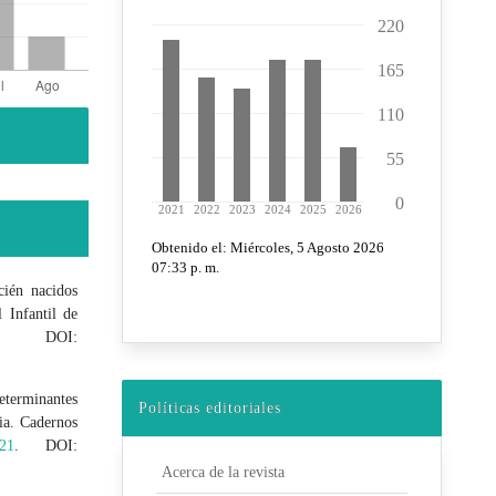
cién nacidos
 Infantil de
OI:
eterminantes
Políticas editoriales
ia. Cadernos
621
. DOI:
Acerca de la revista