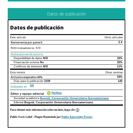
Datos de publicación
Datos de publicación
Este artículo
Otros artículos
Revisores/as por pares
0
2.4
Perfil evaluadores/as N/D
Declaraciones de autoría
Disponibilidad de datos
N/D
16%
Declaraciones de autoría
Este artículo
Otros artículos
Financiación externa
No
32%
Conflictos de intereses
N/D
11%
Esta revista
Otras revistas
Artículos aceptados
40%
33%
Días para la publicación
2159
145
GS
Indexado en
Perfiles
Editor y equipo editorial
Sociedad académica
Bogotá: Corporación Universitaria Iberoamericana
Editorial
Bogotá: Corporación Universitaria Iberoamericana
Para obtener más información sobre un dato, haga clic
Public Facts Label
- Plugin Mantenido por
Public Knowledge Project