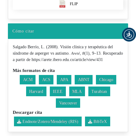
FLIP
Cómo citar
Salgado Berrío, L. (2008). Visión clínica y terapéutica del
síndrome de asperger vs autismo.
Areté
,
8
(1), 9–13. Recuperado
a partir de https://arete.ibero.edu.co/article/view/431
Más formatos de cita
ACM
ACS
APA
ABNT
Chicago
Harvard
IEEE
MLA
Turabian
Vancouver
Descargar cita
Endnote/Zotero/Mendeley (RIS)
BibTeX