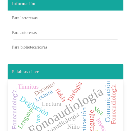
Información
Para lectores/as
Para autores/as
Para bibliotecarios/as
Palabras clave
Docentes
Disfagia
Comunicación
Tinnitus
Fonoaudiología
Fonoaudiología
Habla
Lectura
Fonoaudiología.
Deglución
Lectura
Voz
Lenguaje
Comunicación
Lenguaje
Fonoaudiología
Voz
Niño