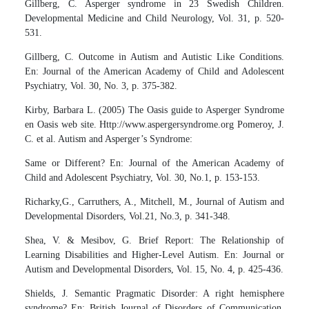
Gillberg, C. Asperger syndrome in 23 Swedish Children.
Developmental Medicine and Child Neurology, Vol. 31, p. 520-
531.
Gillberg, C. Outcome in Autism and Autistic Like Conditions.
En: Journal of the American Academy of Child and Adolescent
Psychiatry, Vol. 30, No. 3, p. 375-382.
Kirby, Barbara L. (2005) The Oasis guide to Asperger Syndrome
en Oasis web site. Http://www.aspergersyndrome.org Pomeroy, J.
C. et al. Autism and Asperger’s Syndrome:
Same or Different? En: Journal of the American Academy of
Child and Adolescent Psychiatry, Vol. 30, No.1, p. 153-153.
Richarky,G., Carruthers, A., Mitchell, M., Journal of Autism and
Developmental Disorders, Vol.21, No.3, p. 341-348.
Shea, V. & Mesibov, G. Brief Report: The Relationship of
Learning Disabilities and Higher-Level Autism. En: Journal or
Autism and Developmental Disorders, Vol. 15, No. 4, p. 425-436.
Shields, J. Semantic Pragmatic Disorder: A right hemisphere
syndrome? En: British Journal of Disorders of Communication,