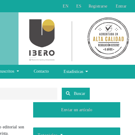
EN
ES
Registrarse
Entrar
nuscritos
Contacto
Estadísticas
Buscar
Enviar un artículo
 editorial son
vista.