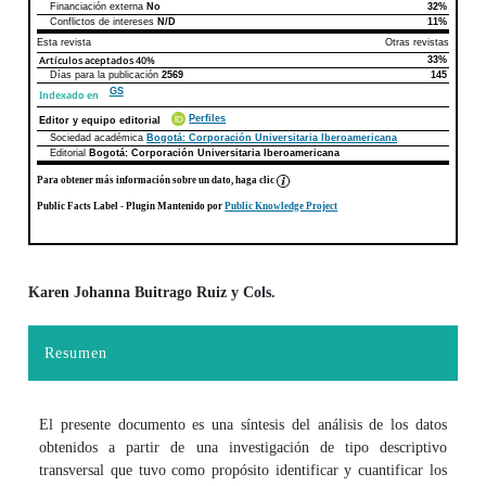
Financiación externa
No
32%
Conflictos de intereses
N/D
11%
Esta revista
Otras revistas
Artículos aceptados
40%
33%
Días para la publicación
2569
145
GS
Indexado en
Perfiles
Editor y equipo editorial
Sociedad académica
Bogotá: Corporación Universitaria Iberoamericana
Editorial
Bogotá: Corporación Universitaria Iberoamericana
Para obtener más información sobre un dato, haga clic
Public Facts Label
- Plugin Mantenido por
Public Knowledge Project
Karen Johanna Buitrago Ruiz y Cols.
Contenido principal del artículo
Resumen
El presente documento es una síntesis del análisis de los datos
obtenidos a partir de una investigación de tipo descriptivo
transversal que tuvo como propósito identificar y cuantificar los