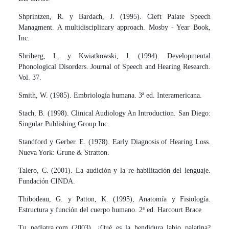
Shprintzen, R. y Bardach, J. (1995). Cleft Palate Speech
Managment. A multidisciplinary approach. Mosby - Year Book,
Inc.
Shriberg, L. y Kwiatkowski, J. (1994). Developmental
Phonological Disorders. Journal of Speech and Hearing Research.
Vol. 37.
Smith, W. (1985). Embriología humana. 3ª ed. Interamericana.
Stach, B. (1998). Clinical Audiology An Introduction. San Diego:
Singular Publishing Group Inc.
Standford y Gerber. E. (1978). Early Diagnosis of Hearing Loss.
Nueva York: Grune & Stratton.
Talero, C. (2001). La audición y la re-habilitación del lenguaje.
Fundación CINDA.
Thibodeau, G. y Patton, K. (1995), Anatomía y Fisiología.
Estructura y función del cuerpo humano. 2ª ed. Harcourt Brace
Tu pediatra.com (2003). ¿Qué es la hendidura labio palatina?