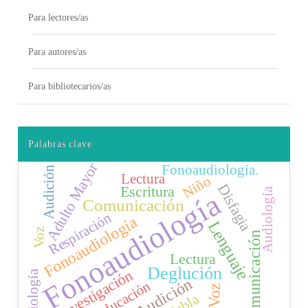
Para lectores/as
Para autores/as
Para bibliotecarios/as
Palabras clave
Adulto Mayor
Fonoaudiología.
Audición
Lectura
Niño
Disfagia
Escritura
Audiología
Fonoaudiología
Comunicación
Respiración
Fonoaudiología
Lenguaje
Voz
Comunicación
Lectura
Deglución
Investigación
Audiología
Audición
Educación
Voz
Habla