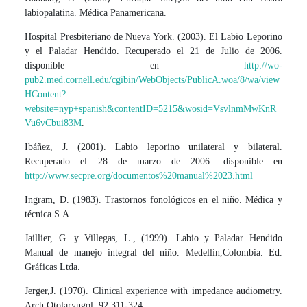
labiopalatina. Médica Panamericana.
Hospital Presbiteriano de Nueva York. (2003). El Labio Leporino
y el Paladar Hendido. Recuperado el 21 de Julio de 2006.
disponible en
http://wo-
pub2.med.cornell.edu/cgibin/WebObjects/PublicA.woa/8/wa/view
HContent?
website=nyp+spanish&contentID=5215&wosid=VsvlnmMwKnR
Vu6vCbui83M
.
Ibáñez, J. (2001). Labio leporino unilateral y bilateral.
Recuperado el 28 de marzo de 2006. disponible en
http://www.secpre.org/documentos%20manual%2023.html
Ingram, D. (1983). Trastornos fonológicos en el niño. Médica y
técnica S.A.
Jaillier, G. y Villegas, L., (1999). Labio y Paladar Hendido
Manual de manejo integral del niño. Medellín,Colombia. Ed.
Gráficas Ltda.
Jerger,J. (1970). Clinical experience with impedance audiometry.
Arch Otolaryngol. 92:311-324.