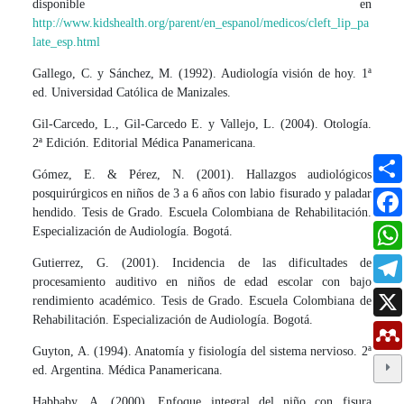
disponible en
http://www.kidshealth.org/parent/en_espanol/medicos/cleft_lip_pa
late_esp.html
Gallego, C. y Sánchez, M. (1992). Audiología visión de hoy. 1ª
ed. Universidad Católica de Manizales.
Gil-Carcedo, L., Gil-Carcedo E. y Vallejo, L. (2004). Otología.
2ª Edición. Editorial Médica Panamericana.
Gómez, E. & Pérez, N. (2001). Hallazgos audiológicos
posquirúrgicos en niños de 3 a 6 años con labio fisurado y paladar
hendido. Tesis de Grado. Escuela Colombiana de Rehabilitación.
Especialización de Audiología. Bogotá.
Gutierrez, G. (2001). Incidencia de las dificultades de
procesamiento auditivo en niños de edad escolar con bajo
rendimiento académico. Tesis de Grado. Escuela Colombiana de
Rehabilitación. Especialización de Audiología. Bogotá.
Guyton, A. (1994). Anatomía y fisiología del sistema nervioso. 2ª
ed. Argentina. Médica Panamericana.
Habbaby, A. (2000). Enfoque integral del niño con fisura