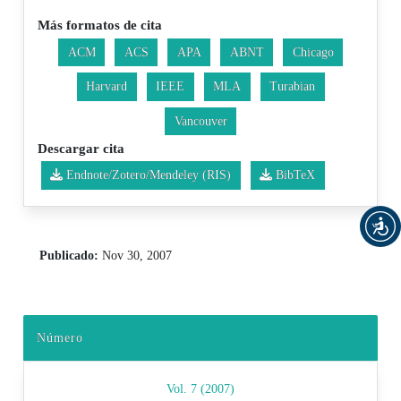
Más formatos de cita
ACM
ACS
APA
ABNT
Chicago
Harvard
IEEE
MLA
Turabian
Vancouver
Descargar cita
Endnote/Zotero/Mendeley (RIS)
BibTeX
Publicado:
Nov 30, 2007
Número
Vol. 7 (2007)