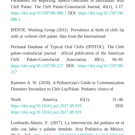
Parameters for Reporting Speech Outcomes in Individuals with
Cleft Palate. The Cleft Palate-Craniofacial Journal, 45(1), 1-17.
https://doi.org/10.1597/06-086.1
DOI:
https://doi.org/10.1597/06-
086.1
IPDTOC Working Group (2011). Prevalence at birth of cleft lip
with or without cleft palate: data from the International
Perinatal Database of Typical Oral Clefts (IPDTOC). The Cleft
palate-craniofacial journal : official publication of the American
Cleft Palate-Craniofacial Association, 48(1), 66–81.
https://doi.org/10.1597/09-217
DOI:
https://doi.org/10.1597/09-
217
Kummer A. W. (2018). A Pediatrician's Guide to Communication
Disorders Secondary to Cleft Lip/Palate. Pediatric clinics of
North America, 65(1), 31–46.
https://doi.org/10.1016/j.pcl.2017.08.019
DOI:
https://doi.org/10.1016/j.pcl.2017.08.019
Lombardo-Aburto, E. (2017). La intervención del pediatra en el
niño con labio y paladar hendido. Acta Pediátrica de México,