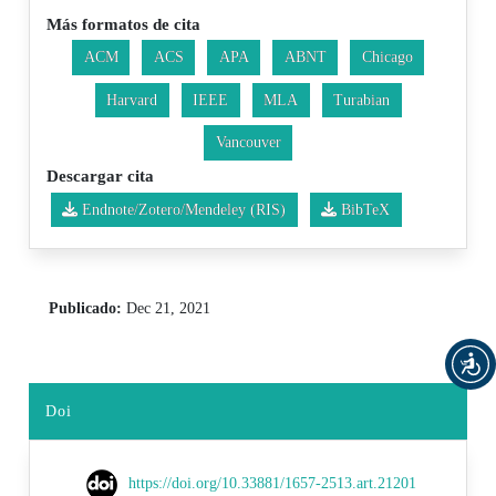
Más formatos de cita
ACM
ACS
APA
ABNT
Chicago
Harvard
IEEE
MLA
Turabian
Vancouver
Descargar cita
Endnote/Zotero/Mendeley (RIS)
BibTeX
Publicado:
Dec 21, 2021
Doi
https://doi.org/10.33881/1657-2513.art.21201