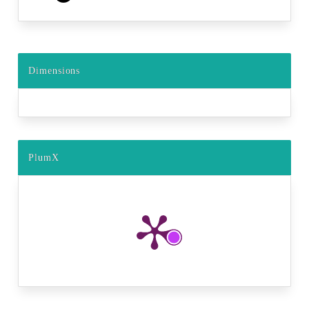
Dimensions
PlumX