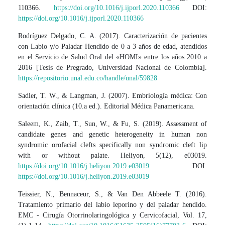
110366.
https://doi.org/10.1016/j.ijporl.2020.110366
DOI:
https://doi.org/10.1016/j.ijporl.2020.110366
Rodríguez Delgado, C. A. (2017). Caracterización de pacientes
con Labio y/o Paladar Hendido de 0 a 3 años de edad, atendidos
en el Servicio de Salud Oral del «HOMI» entre los años 2010 a
2016 [Tesis de Pregrado, Universidad Nacional de Colombia].
https://repositorio.unal.edu.co/handle/unal/59828
Sadler, T. W., & Langman, J. (2007). Embriología médica: Con
orientación clínica (10.a ed.). Editorial Médica Panamericana.
Saleem, K., Zaib, T., Sun, W., & Fu, S. (2019). Assessment of
candidate genes and genetic heterogeneity in human non
syndromic orofacial clefts specifically non syndromic cleft lip
with or without palate. Heliyon, 5(12), e03019.
https://doi.org/10.1016/j.heliyon.2019.e03019
DOI:
https://doi.org/10.1016/j.heliyon.2019.e03019
Teissier, N., Bennaceur, S., & Van Den Abbeele T. (2016).
Tratamiento primario del labio leporino y del paladar hendido.
EMC - Cirugía Otorrinolaringológica y Cervicofacial, Vol. 17,