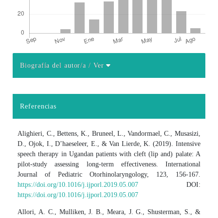
Biografía del autor/a
/ Ver
Detalles del artículo
Referencias
Alighieri, C., Bettens, K., Bruneel, L., Vandormael, C., Musasizi,
D., Ojok, I., D’haeseleer, E., & Van Lierde, K. (2019). Intensive
speech therapy in Ugandan patients with cleft (lip and) palate: A
pilot-study assessing long-term effectiveness. International
Journal of Pediatric Otorhinolaryngology, 123, 156-167.
https://doi.org/10.1016/j.ijporl.2019.05.007
DOI:
https://doi.org/10.1016/j.ijporl.2019.05.007
Allori, A. C., Mulliken, J. B., Meara, J. G., Shusterman, S., &