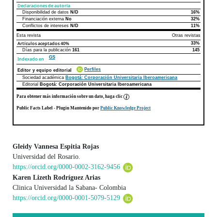
Declaraciones de autoría
Disponibilidad de datos
N/D
16%
Declaraciones de autoría
Este artículo
Otros artículos
Financiación externa
No
32%
Conflictos de intereses
N/D
11%
Esta revista
Otras revistas
Artículos aceptados
40%
33%
Días para la publicación
161
145
GS
Indexado en
Perfiles
Editor y equipo editorial
Sociedad académica
Bogotá: Corporación Universitaria Iberoamericana
Editorial
Bogotá: Corporación Universitaria Iberoamericana
Para obtener más información sobre un dato, haga clic
Public Facts Label
- Plugin Mantenido por
Public Knowledge Project
Gleidy Vannesa Espitia Rojas
Universidad del Rosario.
Contenido principal del artículo
https://orcid.org/0000-0002-3162-9456
Karen Lizeth Rodríguez Arias
Clinica Universidad la Sabana- Colombia
https://orcid.org/0000-0001-5079-5129