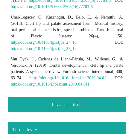
(1),1-14.
https://doi.org/10.1016/S1635-2505(16)77703-6
. DOI:
https://doi.org/10.1016/S1635-2505(16)77703-6
Unal-Logacev, O., Kazanoglu, D., Balo, E., & Nemutlu, A.
(2018). Cleft lip and palate assessment form: Medical history,
oral-peripheral characteristics, speech problems. Turkish Journal
of Plastic Surgery, 26(4), 156.
https://doi.org/10.4103/tjps.tjps_27_18
DOI:
https://doi.org/10.4103/tjps.tjps_27_18
Van Dyck, J., Cadenas de Llano-Pérula, M., Willems, G., &
Verdonck, A. (2019). Dental development in cleft lip and palate
patients: A systematic review. Forensic science international, 300,
63–74.
https://doi.org/10.1016/j.forsciint.2019.04.011
DOI:
https://doi.org/10.1016/j.forsciint.2019.04.011
Enviar un artículo
Tutoriales