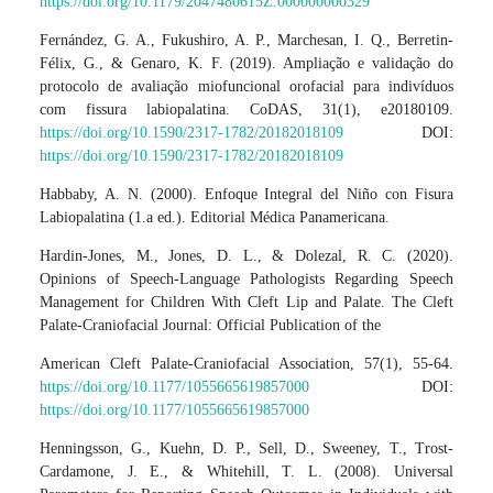
https://doi.org/10.1179/2047480615Z.000000000329
Fernández, G. A., Fukushiro, A. P., Marchesan, I. Q., Berretin-
Félix, G., & Genaro, K. F. (2019). Ampliação e validação do
protocolo de avaliação miofuncional orofacial para indivíduos
com fissura labiopalatina. CoDAS, 31(1), e20180109.
https://doi.org/10.1590/2317-1782/20182018109
DOI:
https://doi.org/10.1590/2317-1782/20182018109
Habbaby, A. N. (2000). Enfoque Integral del Niño con Fisura
Labiopalatina (1.a ed.). Editorial Médica Panamericana.
Hardin-Jones, M., Jones, D. L., & Dolezal, R. C. (2020).
Opinions of Speech-Language Pathologists Regarding Speech
Management for Children With Cleft Lip and Palate. The Cleft
Palate-Craniofacial Journal: Official Publication of the
American Cleft Palate-Craniofacial Association, 57(1), 55-64.
https://doi.org/10.1177/1055665619857000
DOI:
https://doi.org/10.1177/1055665619857000
Henningsson, G., Kuehn, D. P., Sell, D., Sweeney, T., Trost-
Cardamone, J. E., & Whitehill, T. L. (2008). Universal