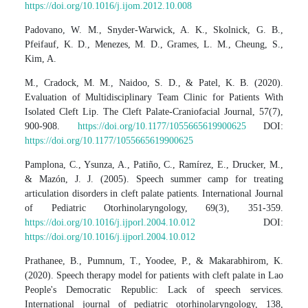
https://doi.org/10.1016/j.ijom.2012.10.008
Padovano, W. M., Snyder-Warwick, A. K., Skolnick, G. B.,
Pfeifauf, K. D., Menezes, M. D., Grames, L. M., Cheung, S.,
Kim, A.
M., Cradock, M. M., Naidoo, S. D., & Patel, K. B. (2020).
Evaluation of Multidisciplinary Team Clinic for Patients With
Isolated Cleft Lip. The Cleft Palate-Craniofacial Journal, 57(7),
900-908.
https://doi.org/10.1177/1055665619900625
DOI:
https://doi.org/10.1177/1055665619900625
Pamplona, C., Ysunza, A., Patiño, C., Ramírez, E., Drucker, M.,
& Mazón, J. J. (2005). Speech summer camp for treating
articulation disorders in cleft palate patients. International Journal
of Pediatric Otorhinolaryngology, 69(3), 351-359.
https://doi.org/10.1016/j.ijporl.2004.10.012
DOI:
https://doi.org/10.1016/j.ijporl.2004.10.012
Prathanee, B., Pumnum, T., Yoodee, P., & Makarabhirom, K.
(2020). Speech therapy model for patients with cleft palate in Lao
People's Democratic Republic: Lack of speech services.
International journal of pediatric otorhinolaryngology, 138,