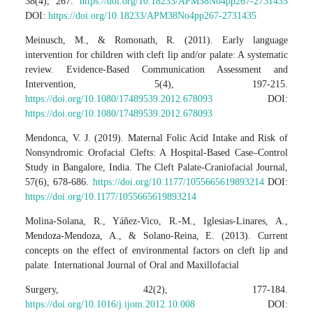
38(4), 267.
https://doi.org/10.18233/APM38No4pp267-2731435
DOI:
https://doi.org/10.18233/APM38No4pp267-2731435
Meinusch, M., & Romonath, R. (2011). Early language
intervention for children with cleft lip and/or palate: A systematic
review. Evidence-Based Communication Assessment and
Intervention, 5(4), 197-215.
https://doi.org/10.1080/17489539.2012.678093
DOI:
https://doi.org/10.1080/17489539.2012.678093
Mendonca, V. J. (2019). Maternal Folic Acid Intake and Risk of
Nonsyndromic Orofacial Clefts: A Hospital-Based Case–Control
Study in Bangalore, India. The Cleft Palate-Craniofacial Journal,
57(6), 678-686.
https://doi.org/10.1177/1055665619893214
DOI:
https://doi.org/10.1177/1055665619893214
Molina-Solana, R., Yáñez-Vico, R.-M., Iglesias-Linares, A.,
Mendoza-Mendoza, A., & Solano-Reina, E. (2013). Current
concepts on the effect of environmental factors on cleft lip and
palate. International Journal of Oral and Maxillofacial
Surgery, 42(2), 177-184.
https://doi.org/10.1016/j.ijom.2012.10.008
DOI: