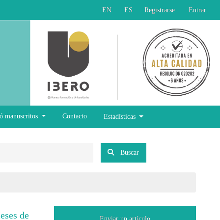
EN
ES
Registrarse
Entrar
ó manuscritos
Contacto
Estadísticas
Buscar
meses de
Enviar un artículo