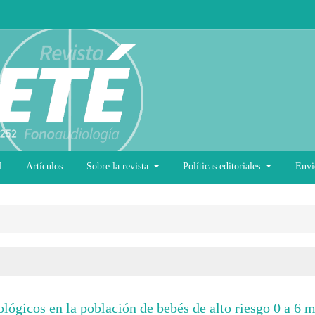
l
Artículos
Sobre la revista
Políticas editoriales
Envi
lógicos en la población de bebés de alto riesgo 0 a 6 