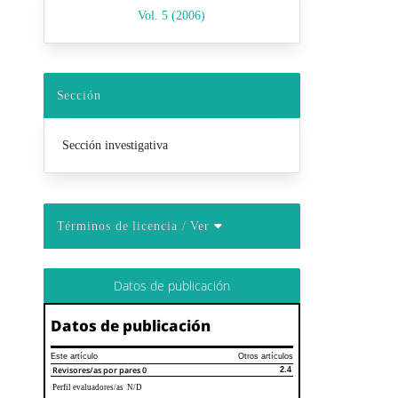
Vol. 5 (2006)
Sección
Sección investigativa
Términos de licencia
/ Ver
Datos de publicación
Datos de publicación
Este artículo
Otros artículos
Revisores/as por pares
0
2.4
Perfil evaluadores/as N/D