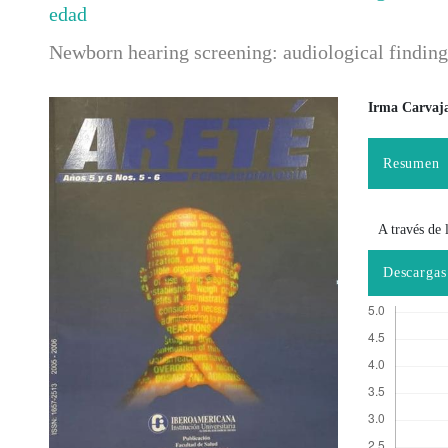
edad
Newborn hearing screening: audiological findings 
Irma Carvaja
Barra lateral del artículo
Contenido
Resumen
A través de l
Descargas