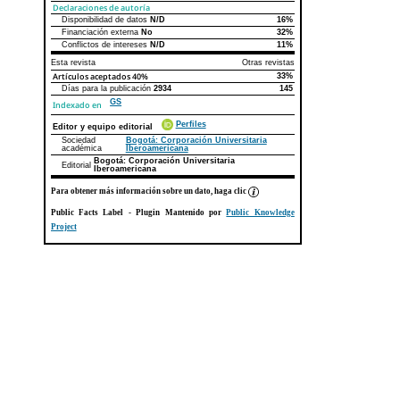
Declaraciones de autoría
Disponibilidad de datos
N/D
16%
Declaraciones de autoría
Este artículo
Otros artículos
Financiación externa
No
32%
Conflictos de intereses
N/D
11%
Esta revista
Otras revistas
Artículos aceptados
40%
33%
Días para la publicación
2934
145
GS
Indexado en
Perfiles
Editor y equipo editorial
Sociedad
Bogotá: Corporación Universitaria
académica
Iberoamericana
Bogotá: Corporación Universitaria
Editorial
Iberoamericana
Para obtener más información sobre un dato, haga clic
Public Facts Label
- Plugin Mantenido por
Public Knowledge
Project