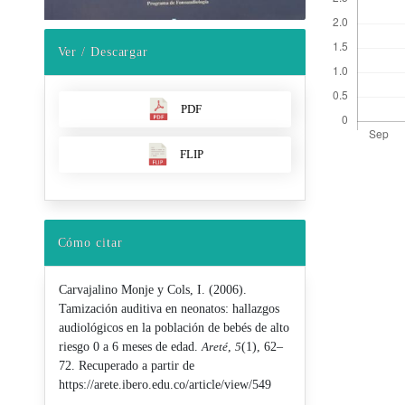
Ver / Descargar
PDF
FLIP
Detalles d
Cómo citar
Carvajalino Monje y Cols, I. (2006).
Tamización auditiva en neonatos: hallazgos
audiológicos en la población de bebés de alto
riesgo 0 a 6 meses de edad.
Areté
,
5
(1), 62–
72. Recuperado a partir de
https://arete.ibero.edu.co/article/view/549