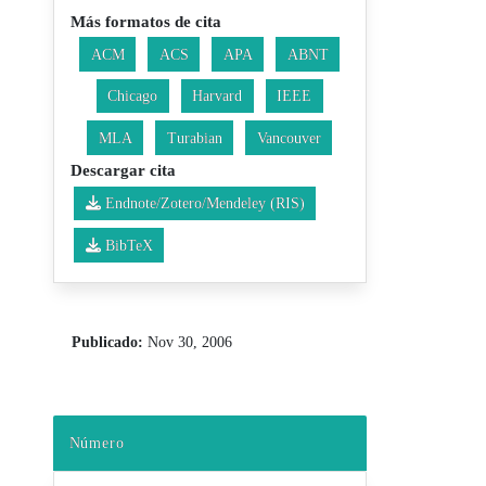
Más formatos de cita
ACM
ACS
APA
ABNT
Chicago
Harvard
IEEE
MLA
Turabian
Vancouver
Descargar cita
Endnote/Zotero/Mendeley (RIS)
BibTeX
Publicado:
Nov 30, 2006
Número