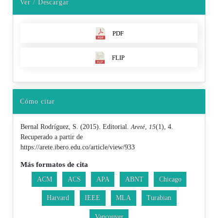
Ver / Descargar
PDF
FLIP
Cómo citar
Bernal Rodríguez, S. (2015). Editorial.
Areté
,
15
(1), 4.
Recuperado a partir de
https://arete.ibero.edu.co/article/view/933
Más formatos de cita
ACM
ACS
APA
ABNT
Chicago
Harvard
IEEE
MLA
Turabian
Vancouver