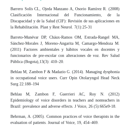
Barrero Solís CL, Ojeda Manzano A, Osorio Ramírez R. (2008)
Clasificación Internacional del Funcionamiento, de la
Discapacidad y de la Salud (CIF): Revisión de sus aplicaciones en
la Rehabilitación. Plast y Rest Neurol. 7(1):25-31
Barreto-Munévar DP, Cháux-Ramos OM, Estrada-Rangel MA,
Sánchez-Morales J, Moreno-Angarita M, Camargo-Mendoza M.
(2011) Factores ambientales y hábitos vocales en docentes y
funcionarios de pre-escolar con alteraciones de voz. Rev Salud
Pública (Bogota),13(3): 410–20.
Behlau M, Zambon F & Madazio G. (2014). Managing dysphonia
in occupational voice users. Curr Opin Otolaryngol Head Neck
Surg 22:188–194
Behlau M, Zambon F, Guerrieri AC, Roy N. (2012)
Epidemiology of voice disorders in teachers and nonteachers in
Brazil: prevalence and adverse effects. J Voice, 26 (5):665e9-18.
Behrman, A. (2005). Common practices of voice therapists in the
evaluation of patients. Journal of Voice, 19, 454–469.