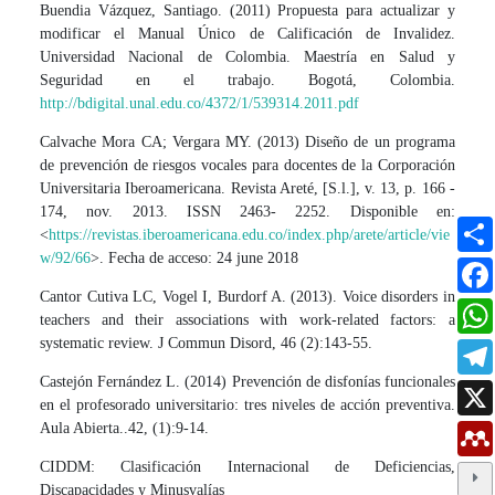
Buendia Vázquez, Santiago. (2011) Propuesta para actualizar y
modificar el Manual Único de Calificación de Invalidez.
Universidad Nacional de Colombia. Maestría en Salud y
Seguridad en el trabajo. Bogotá, Colombia.
http://bdigital.unal.edu.co/4372/1/539314.2011.pdf
Calvache Mora CA; Vergara MY. (2013) Diseño de un programa
de prevención de riesgos vocales para docentes de la Corporación
Universitaria Iberoamericana. Revista Areté, [S.l.], v. 13, p. 166 -
174, nov. 2013. ISSN 2463- 2252. Disponible en:
<
https://revistas.iberoamericana.edu.co/index.php/arete/article/vie
w/92/66
>. Fecha de acceso: 24 june 2018
Cantor Cutiva LC, Vogel I, Burdorf A. (2013). Voice disorders in
teachers and their associations with work-related factors: a
systematic review. J Commun Disord, 46 (2):143-55.
Castejón Fernández L. (2014) Prevención de disfonías funcionales
en el profesorado universitario: tres niveles de acción preventiva.
Aula Abierta..42, (1):9-14.
CIDDM: Clasificación Internacional de Deficiencias,
Discapacidades y Minusvalías