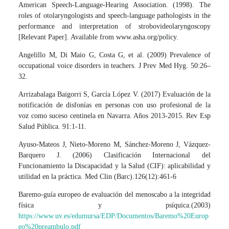
American Speech-Language-Hearing Association. (1998). The
roles of otolaryngologists and speech-language pathologists in the
performance and interpretation of strobovideolaryngoscopy
[Relevant Paper]. Available from www.asha.org/policy.
Angelillo M, Di Maio G, Costa G, et al. (2009) Prevalence of
occupational voice disorders in teachers. J Prev Med Hyg. 50:26–
32.
Arrizabalaga Baigorri S, García López V. (2017) Evaluación de la
notificación de disfonías en personas con uso profesional de la
voz como suceso centinela en Navarra. Años 2013-2015. Rev Esp
Salud Pública. 91:1-11.
Ayuso-Mateos J, Nieto-Moreno M, Sánchez-Moreno J, Vázquez-
Barquero J. (2006) Clasificación Internacional del
Funcionamiento la Discapacidad y la Salud (CIF): aplicabilidad y
utilidad en la práctica. Med Clin (Barc).126(12):461-6
Baremo-guía europeo de evaluación del menoscabo a la integridad
física y psíquica.(2003)
https://www.uv.es/edumursa/EDP/Documentos/Baremo%20Europ
eo%20preambulo.pdf