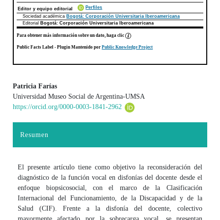
Perfiles
Editor y equipo editorial
Sociedad académica
Bogotá: Corporación Universitaria Iberoamericana
Editorial
Bogotá: Corporación Universitaria Iberoamericana
Para obtener más información sobre un dato, haga clic
Public Facts Label
- Plugin Mantenido por
Public Knowledge Project
Patricia Farías
Universidad Museo Social de Argentina-UMSA
Contenido principal del artículo
https://orcid.org/0000-0003-1841-2962
Resumen
El presente artículo tiene como objetivo la reconsideración del
diagnóstico de la función vocal en disfonías del docente desde el
enfoque biopsicosocial, con el marco de la Clasificación
Internacional del Funcionamiento, de la Discapacidad y de la
Salud (CIF). Frente a la disfonía del docente, colectivo
mayormente afectado por la sobrecarga vocal, se presentan