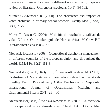
prevalence of voice disorders in different occupational groups – a
review of literatura. Otorynolaryngologia. 16(3): 94-102.
Munier C &Kinsella R. (2008). The prevalence and impact of
voice problems in primary school teachers. Occup Med (Lond).
58(1):74-6.
Murry T, Rosen C. (2000). Medición de resultado y calidad de
vida. Clínicas Otorrinolaringol. de Norteamérica. McGraw-Hill
Interamericana eds.4: 837–48
Niebudek-Bogusz E (2009). Occupational dysphonia management
in different countries of the European Union and throughout the
world. E.Med Pr. 60(2):151-8.
Niebudek-Bogusz E, Kotylo P, Śliwińska-Kowalska M (2007).
Evaluation of Voice Acoustic Parameters Related to the Vocal-
Loading Test in Professionally Active Teachers with Dysphonia.
International Journal of Occupational Medicine and
Environmental Health 20(1):25 – 30
Niebudek-Bogusz E, Śliwińska-Kowalska M. (2013) An overview
of occupational voice disorders in Poland. Int J Occup Med