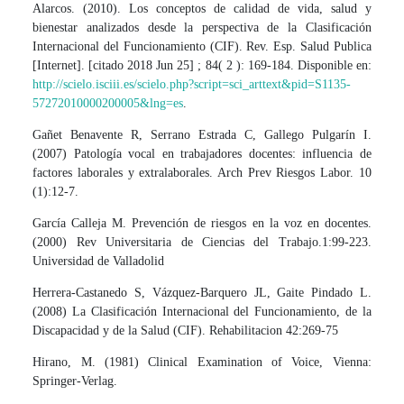
Alarcos. (2010). Los conceptos de calidad de vida, salud y
bienestar analizados desde la perspectiva de la Clasificación
Internacional del Funcionamiento (CIF). Rev. Esp. Salud Publica
[Internet]. [citado 2018 Jun 25] ; 84( 2 ): 169-184. Disponible en:
http://scielo.isciii.es/scielo.php?script=sci_arttext&pid=S1135-
57272010000200005&lng=es
.
Gañet Benavente R, Serrano Estrada C, Gallego Pulgarín I.
(2007) Patología vocal en trabajadores docentes: influencia de
factores laborales y extralaborales. Arch Prev Riesgos Labor. 10
(1):12-7.
García Calleja M. Prevención de riesgos en la voz en docentes.
(2000) Rev Universitaria de Ciencias del Trabajo.1:99-223.
Universidad de Valladolid
Herrera-Castanedo S, Vázquez-Barquero JL, Gaite Pindado L.
(2008) La Clasificación Internacional del Funcionamiento, de la
Discapacidad y de la Salud (CIF). Rehabilitacion 42:269-75
Hirano, M. (1981) Clinical Examination of Voice, Vienna:
Springer-Verlag.