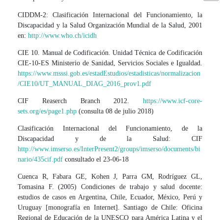
CIDDM-2: Clasificación Internacional del Funcionamiento, la
Discapacidad y la Salud Organización Mundial de la Salud, 2001
en:
http://www.who.ch/icidh
CIE 10. Manual de Codificación. Unidad Técnica de Codificación
CIE-10-ES Ministerio de Sanidad, Servicios Sociales e Igualdad.
https://www.msssi.gob.es/estadEstudios/estadisticas/normalizacion
/CIE10/UT_MANUAL_DIAG_2016_prov1.pdf
CIF Reaserch Branch 2012.
https://www.icf-core-
sets.org/es/page1.php
(consulta 08 de julio 2018)
Clasificación Internacional del Funcionamiento, de la
Discapacidad y de la Salud: CIF
http://www.imserso.es/InterPresent2/groups/imserso/documents/bi
nario/435cif.pdf
consultado el 23-06-18
Cuenca R, Fabara GE, Kohen J, Parra GM, Rodríguez GL,
Tomasina F. (2005) Condiciones de trabajo y salud docente:
estudios de casos en Argentina, Chile, Ecuador, México, Perú y
Uruguay [monografía en Internet]. Santiago de Chile: Oficina
Regional de Educación de la UNESCO para América Latina y el