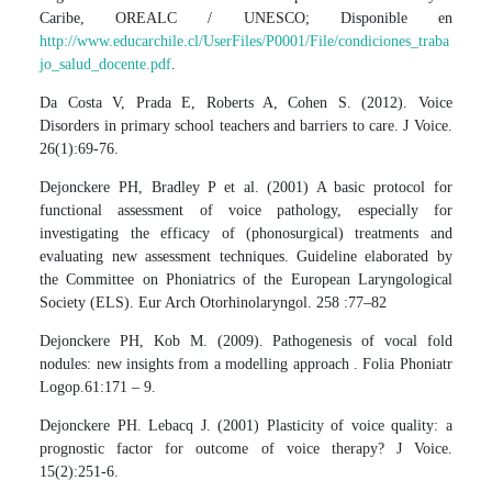
Caribe, OREALC / UNESCO; Disponible en
http://www.educarchile.cl/UserFiles/P0001/File/condiciones_traba
jo_salud_docente.pdf
.
Da Costa V, Prada E, Roberts A, Cohen S. (2012). Voice
Disorders in primary school teachers and barriers to care. J Voice.
26(1):69-76.
Dejonckere PH, Bradley P et al. (2001) A basic protocol for
functional assessment of voice pathology, especially for
investigating the efficacy of (phonosurgical) treatments and
evaluating new assessment techniques. Guideline elaborated by
the Committee on Phoniatrics of the European Laryngological
Society (ELS). Eur Arch Otorhinolaryngol. 258 :77–82
Dejonckere PH, Kob M. (2009). Pathogenesis of vocal fold
nodules: new insights from a modelling approach . Folia Phoniatr
Logop.61:171 – 9.
Dejonckere PH. Lebacq J. (2001) Plasticity of voice quality: a
prognostic factor for outcome of voice therapy? J Voice.
15(2):251-6.