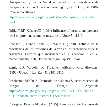
Discapacidad y de la Salud en estudios de prevalencia de
discapacidad en las Américas. Washington, D.C.: OPS, © ISBN
978-92-75-31667-2.
http://www.paho.org/arg/images/Gallery/Varias/informecif.pdf?
ua=1
Orlikoff RF, Kahane JC. (1991) Influence of mean sound pressure
level on jitter and shimmer measures. J Voice 5: 113–9.
Preciado J, García Tapia R, Infante J. (1998). Estudio de la
prevalencia de los trastornos de la voz en los profesionales de la
enseñanza. Factores que intervienen en su aparición o en su
mantenimiento. Acta Otorrinolaringol Esp 49:137-42.
Ramig LO, Verdolini K. Treatment efficacy: voice disorders.
(1998) JSpeech Hear Res. 41:S101-S116.
Resolución 389/2013, Protocolo de disfonías Superintendencia de
Riesgos de Trabajo. Argentina
http://www.ms.gba.gov.ar/sitios/psst/files/2016/11/Res.-389-13-
SRT-Protocolo-sobre-Disfon%C3%ADa.docx
.
Rodríguez Bayarri MJ et al. (2015). Descripción de los casos de