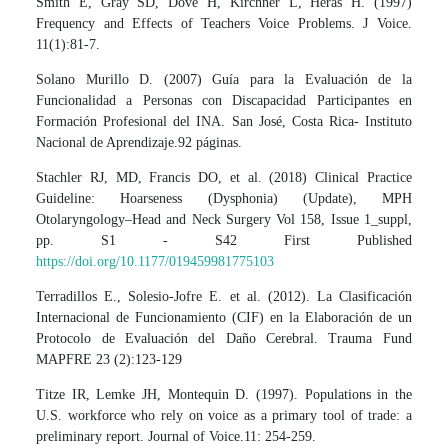
Smith E, Gray SD, Dove H, Kirchner L, Heras H. (1997)
Frequency and Effects of Teachers Voice Problems. J Voice.
11(1):81-7.
Solano Murillo D. (2007) Guía para la Evaluación de la
Funcionalidad a Personas con Discapacidad Participantes en
Formación Profesional del INA. San José, Costa Rica- Instituto
Nacional de Aprendizaje.92 páginas.
Stachler RJ, MD, Francis DO, et al. (2018) Clinical Practice
Guideline: Hoarseness (Dysphonia) (Update), MPH
Otolaryngology–Head and Neck Surgery Vol 158, Issue 1_suppl,
pp. S1 - S42 First Published
https://doi.org/10.1177/019459981775103
Terradillos E., Solesio-Jofre E. et al. (2012). La Clasificación
Internacional de Funcionamiento (CIF) en la Elaboración de un
Protocolo de Evaluación del Daño Cerebral. Trauma Fund
MAPFRE 23 (2):123-129
Titze IR, Lemke JH, Montequin D. (1997). Populations in the
U.S. workforce who rely on voice as a primary tool of trade: a
preliminary report. Journal of Voice.11: 254-259.