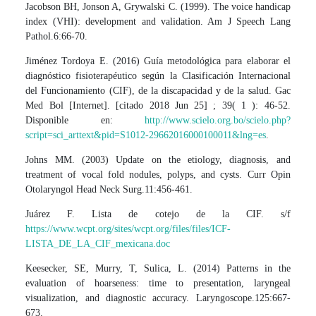
Jacobson BH, Jonson A, Grywalski C. (1999). The voice handicap
index (VHI): development and validation. Am J Speech Lang
Pathol.6:66-70.
Jiménez Tordoya E. (2016) Guía metodológica para elaborar el
diagnóstico fisioterapéutico según la Clasificación Internacional
del Funcionamiento (CIF), de la discapacidad y de la salud. Gac
Med Bol [Internet]. [citado 2018 Jun 25] ; 39( 1 ): 46-52.
Disponible en:
http://www.scielo.org.bo/scielo.php?
script=sci_arttext&pid=S1012-29662016000100011&lng=es
.
Johns MM. (2003) Update on the etiology, diagnosis, and
treatment of vocal fold nodules, polyps, and cysts. Curr Opin
Otolaryngol Head Neck Surg.11:456-461.
Juárez F. Lista de cotejo de la CIF. s/f
https://www.wcpt.org/sites/wcpt.org/files/files/ICF-
LISTA_DE_LA_CIF_mexicana.doc
Keesecker, SE, Murry, T, Sulica, L. (2014) Patterns in the
evaluation of hoarseness: time to presentation, laryngeal
visualization, and diagnostic accuracy. Laryngoscope.125:667-
673.