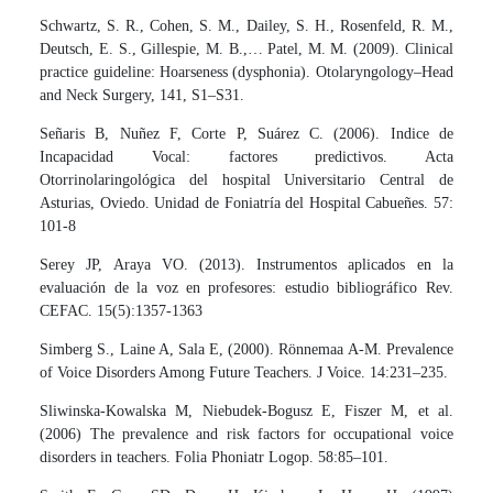
Schwartz, S. R., Cohen, S. M., Dailey, S. H., Rosenfeld, R. M.,
Deutsch, E. S., Gillespie, M. B.,… Patel, M. M. (2009). Clinical
practice guideline: Hoarseness (dysphonia). Otolaryngology–Head
and Neck Surgery, 141, S1–S31.
Señaris B, Nuñez F, Corte P, Suárez C. (2006). Indice de
Incapacidad Vocal: factores predictivos. Acta
Otorrinolaringológica del hospital Universitario Central de
Asturias, Oviedo. Unidad de Foniatría del Hospital Cabueñes. 57:
101-8
Serey JP, Araya VO. (2013). Instrumentos aplicados en la
evaluación de la voz en profesores: estudio bibliográfico Rev.
CEFAC. 15(5):1357-1363
Simberg S., Laine A, Sala E, (2000). Rönnemaa A-M. Prevalence
of Voice Disorders Among Future Teachers. J Voice. 14:231–235.
Sliwinska-Kowalska M, Niebudek-Bogusz E, Fiszer M, et al.
(2006) The prevalence and risk factors for occupational voice
disorders in teachers. Folia Phoniatr Logop. 58:85–101.