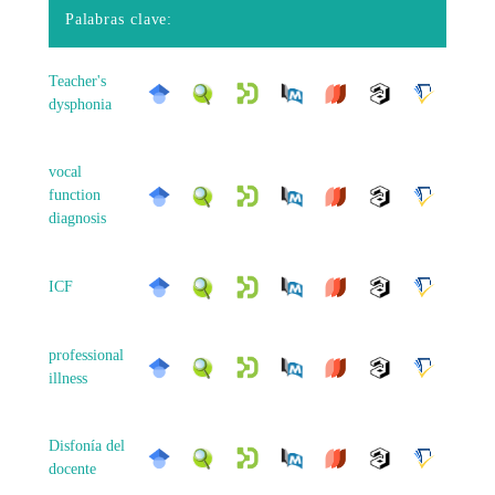
Palabras clave:
Teacher's
dysphonia
vocal
function
diagnosis
ICF
professional
illness
Disfonía del
docente