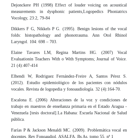
Dejonckere PH (1998) Effect of louder voicing on acoustical
measurements in dysphonic patients,Logopedics Phoniatrics
Vocology, 23:2, 79-84
Dikkers F G, Nikkels P G. (1995). Benign lesions of the vocal
folds: histopathology and phonotrauma. Ann Otol Rhinol
Laryngol. 104: 698 – 703.
Elaine Tavares LM, Regina Martins HG. (2007) Vocal
Evaluationin Teachers With o With Symptoms; Journal of Voice.
21 (4):407-414
Elhendi W, Rodriguez Fernández-Freire A, Santos Pérez S.
(2012). Estudio epidemiológico de los pacientes con nódulos
vocales. Revista de logopedia y fonoaudiología. 32 (4):164-70.
Escalona E. (2006) Alteraciones de la voz y condiciones de
trabajo en maestros de enseñanza primaria en el Estado Aragua -
Venezuela [tesis doctoral].La Habana: Escuela Nacional de Salud
pública.
Farías P & Jackson Menaldi MC. (2009). Problemática vocal en
docentes. Rev Fonoaudiol. ASALFA. Bs As, tomo 55, nª 1