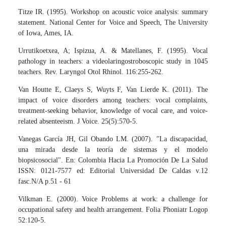
Titze IR. (1995). Workshop on acoustic voice analysis: summary
statement. National Center for Voice and Speech, The University
of Iowa, Ames, IA.
Urrutikoetxea, A; Ispizua, A. & Matellanes, F. (1995). Vocal
pathology in teachers: a videolaringostroboscopic study in 1045
teachers. Rev. Laryngol Otol Rhinol. 116:255-262.
Van Houtte E, Claeys S, Wuyts F, Van Lierde K. (2011). The
impact of voice disorders among teachers: vocal complaints,
treatment-seeking behavior, knowledge of vocal care, and voice-
related absenteeism. J Voice. 25(5):570-5.
Vanegas García JH, Gil Obando LM. (2007). "La discapacidad,
una mirada desde la teoría de sistemas y el modelo
biopsicosocial". En: Colombia Hacia La Promoción De La Salud
ISSN: 0121-7577 ed: Editorial Universidad De Caldas v.12
fasc.N/A p.51 - 61
Vilkman E. (2000). Voice Problems at work: a challenge for
occupational safety and health arrangement. Folia Phoniatr Logop
52:120-5.