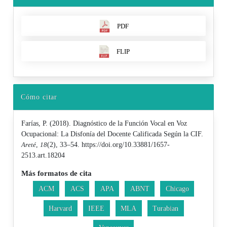
PDF
FLIP
Cómo citar
Farías, P. (2018). Diagnóstico de la Función Vocal en Voz
Ocupacional: La Disfonía del Docente Calificada Según la CIF.
Areté
,
18
(2), 33–54. https://doi.org/10.33881/1657-
2513.art.18204
Más formatos de cita
ACM
ACS
APA
ABNT
Chicago
Harvard
IEEE
MLA
Turabian