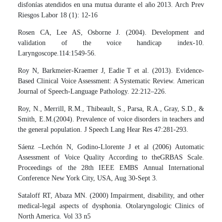
disfonías atendidos en una mutua durante el año 2013. Arch Prev
Riesgos Labor 18 (1): 12-16
Rosen CA, Lee AS, Osborne J. (2004). Development and
validation of the voice handicap index-10.
Laryngoscope.114:1549-56.
Roy N, Barkmeier-Kraemer J, Eadie T et al. (2013). Evidence-
Based Clinical Voice Assessment: A Systematic Review. American
Journal of Speech-Language Pathology. 22:212–226.
Roy, N., Merrill, R.M., Thibeault, S., Parsa, R.A., Gray, S.D., &
Smith, E.M.(2004). Prevalence of voice disorders in teachers and
the general population. J Speech Lang Hear Res 47:281-293.
Sáenz –Lechón N, Godino-Llorente J et al (2006) Automatic
Assessment of Voice Quality According to theGRBAS Scale.
Proceedings of the 28th IEEE EMBS Annual International
Conference New York City, USA, Aug 30-Sept 3.
Sataloff RT, Abaza MN. (2000) Impairment, disability, and other
medical-legal aspects of dysphonia. Otolaryngologic Clinics of
North America. Vol 33 n5