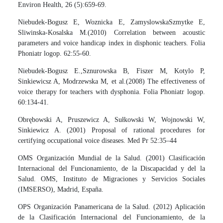
Environ Health, 26 (5):659-69.
Niebudek-Bogusz E, Woznicka E, ZamyslowskaSzmytke E,
Sliwinska-Kosalska M.(2010) Correlation between acoustic
parameters and voice handicap index in disphonic teachers. Folia
Phoniatr logop. 62:55-60.
Niebudek-Bogusz E.,Sznurowska B, Fiszer M, Kotylo P,
Sinkiewicsz A, Modrzewska M, et al.(2008) The effectiveness of
voice therapy for teachers with dysphonia. Folia Phoniatr logop.
60:134-41.
Obrębowski A, Pruszewicz A, Sułkowski W, Wojnowski W,
Sinkiewicz A. (2001) Proposal of rational procedures for
certifying occupational voice diseases. Med Pr 52:35–44
OMS Organización Mundial de la Salud. (2001) Clasificación
Internacional del Funcionamiento, de la Discapacidad y del la
Salud. OMS, Instituto de Migraciones y Servicios Sociales
(IMSERSO), Madrid, España.
OPS Organización Panamericana de la Salud. (2012) Aplicación
de la Clasificación Internacional del Funcionamiento, de la