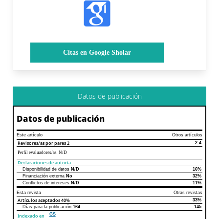
Citas en Google Sholar
Datos de publicación
Datos de publicación
Este artículo
Otros artículos
Revisores/as por pares
2
2.4
Perfil evaluadores/as N/D
Declaraciones de autoría
Disponibilidad de datos
N/D
16%
Declaraciones de autoría
Este artículo
Otros artículos
Financiación externa
No
32%
Conflictos de intereses
N/D
11%
Esta revista
Otras revistas
Artículos aceptados
40%
33%
Días para la publicación
164
145
GS
Indexado en