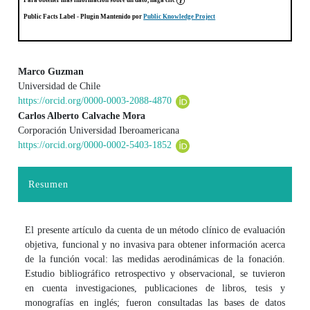
Para obtener más información sobre un dato, haga clic
Public Facts Label
- Plugin Mantenido por
Public Knowledge Project
Marco Guzman
Universidad de Chile
Contenido principal del artículo
https://orcid.org/0000-0003-2088-4870
Carlos Alberto Calvache Mora
Corporación Universidad Iberoamericana
https://orcid.org/0000-0002-5403-1852
Resumen
El presente artículo da cuenta de un método clínico de evaluación
objetiva, funcional y no invasiva para obtener información acerca
de la función vocal: las medidas aerodinámicas de la fonación.
Estudio bibliográfico retrospectivo y observacional, se tuvieron
en cuenta investigaciones, publicaciones de libros, tesis y
monografías en inglés; fueron consultadas las bases de datos