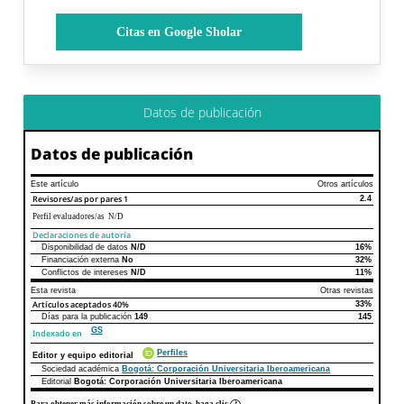
Citas en Google Sholar
Datos de publicación
Datos de publicación
Este artículo
Otros artículos
Revisores/as por pares
1
2.4
Perfil evaluadores/as N/D
Declaraciones de autoría
Disponibilidad de datos
N/D
16%
Declaraciones de autoría
Este artículo
Otros artículos
Financiación externa
No
32%
Conflictos de intereses
N/D
11%
Esta revista
Otras revistas
Artículos aceptados
40%
33%
Días para la publicación
149
145
GS
Indexado en
Perfiles
Editor y equipo editorial
Sociedad académica
Bogotá: Corporación Universitaria Iberoamericana
Editorial
Bogotá: Corporación Universitaria Iberoamericana