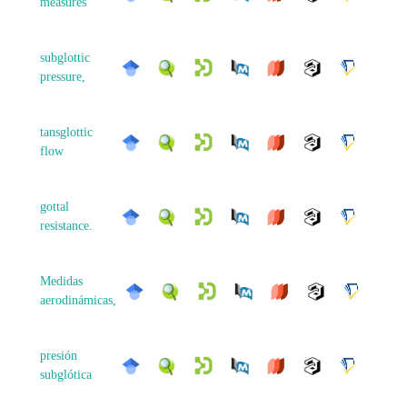
measures
subglottic
pressure,
tansglottic
flow
gottal
resistance.
Medidas
aerodinámicas,
presión
subglótica