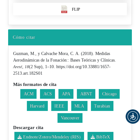
FLIP
Cómo citar
Guzman, M., y Calvache Mora, C. A. (2018). Medidas
Aerodinámicas de la Fonación:: Bases Teóricas y Clínicas.
Areté
,
18
(2 Sup), 1–10. https://doi.org/10.33881/1657-
2513.art.182S01
Más formatos de cita
ACM
ACS
APA
ABNT
Chicago
Harvard
IEEE
MLA
Turabian
Vancouver
Descargar cita
Endnote/Zotero/Mendeley (RIS)
BibTeX