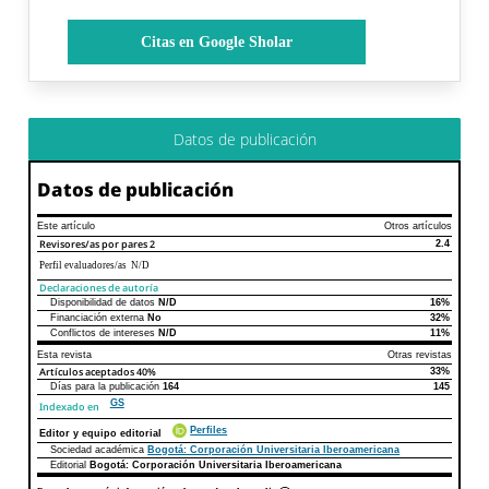
Citas en Google Sholar
Datos de publicación
Datos de publicación
Este artículo
Otros artículos
Revisores/as por pares
2
2.4
Perfil evaluadores/as N/D
Declaraciones de autoría
Disponibilidad de datos
N/D
16%
Declaraciones de autoría
Este artículo
Otros artículos
Financiación externa
No
32%
Conflictos de intereses
N/D
11%
Esta revista
Otras revistas
Artículos aceptados
40%
33%
Días para la publicación
164
145
GS
Indexado en
Perfiles
Editor y equipo editorial
Sociedad académica
Bogotá: Corporación Universitaria Iberoamericana
Editorial
Bogotá: Corporación Universitaria Iberoamericana