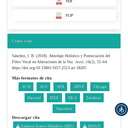
PDF
FLIP
Cómo citar
Sánchez, I. B. (2018). Abordaje Holístico y Potenciación del
Filtro Vocal en Alteraciones de la Voz.
Areté
,
18
(2), 55–64.
https://doi.org/10.33881/1657-2513.art.18205
Más formatos de cita
ACM
ACS
APA
ABNT
Chicago
Harvard
IEEE
MLA
Turabian
Vancouver
Descargar cita
Endnote/Zotero/Mendeley (RIS)
BibTeX