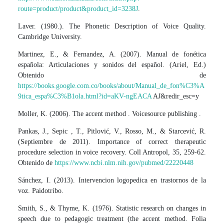
route=product/product&product_id=3238J
.
Laver. (1980.). The Phonetic Description of Voice Quality.
Cambridge University.
Martinez, E., & Fernandez, A. (2007). Manual de fonética
española: Articulaciones y sonidos del español. (Ariel, Ed.)
Obtenido de
https://books.google.com.co/books/about/Manual_de_fon%C3%A
9tica_espa%C3%B1ola.html?id=aKV-ngEACA
AJ&redir_esc=y
Moller, K. (2006). The accent method . Voicesource publishing .
Pankas, J., Sepic , T., Pitlović, V., Rosso, M., & Starcević, R.
(Septiembre de 2011). Importance of correct therapeutic
procedure selection in voice recovery. Coll Antropol, 35, 259-62.
Obtenido de
https://www.ncbi.nlm.nih.gov/pubmed/22220448
Sánchez, I. (2013). Intervencion logopedica en trastornos de la
voz. Paidotribo.
Smith, S., & Thyme, K. (1976). Statistic research on changes in
speech due to pedagogic treatment (the accent method. Folia