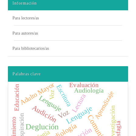
Información
Para lectores/as
Para autores/as
Para bibliotecarios/as
Palabras clave
Adulto Mayor
Evaluación
Escritura
Educación
Audiología
Aprendizaje
Voz
Lectura
Lenguaje
Audición
Lenguaje
Investigación
Voz
Respiración
Comunicación
Disfagia
Deglución