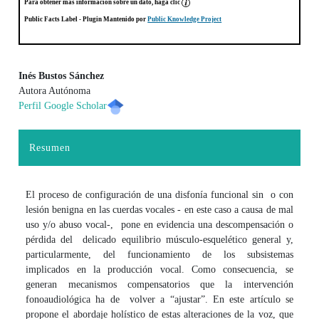
Para obtener más información sobre un dato, haga clic
Public Facts Label
- Plugin Mantenido por
Public Knowledge Project
Inés Bustos Sánchez
Autora Autónoma
Contenido principal del artículo
Perfil Google Scholar
Resumen
El proceso de configuración de una disfonía funcional sin o con
lesión benigna en las cuerdas vocales - en este caso a causa de mal
uso y/o abuso vocal-, pone en evidencia una descompensación o
pérdida del delicado equilibrio músculo-esquelético general y,
particularmente, del funcionamiento de los subsistemas
implicados en la producción vocal. Como consecuencia, se
generan mecanismos compensatorios que la intervención
fonoaudiológica ha de volver a “ajustar”. En este artículo se
propone el abordaje holístico de estas alteraciones de la voz, que