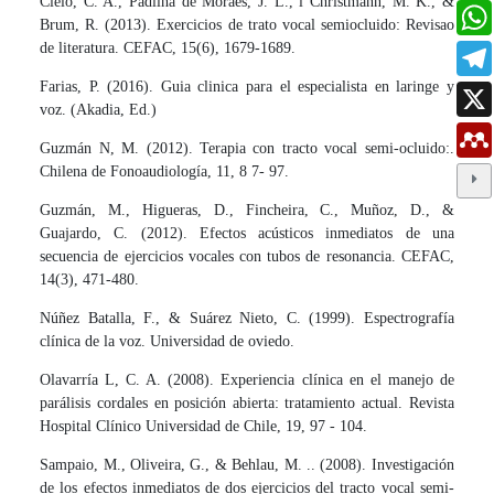
Cielo, C. A., Padilha de Moraes, J. L., i Christmann, M. K., &
Brum, R. (2013). Exercicios de trato vocal semiocluido: Revisao
de literatura. CEFAC, 15(6), 1679-1689.
Farias, P. (2016). Guia clinica para el especialista en laringe y
voz. (Akadia, Ed.)
Guzmán N, M. (2012). Terapia con tracto vocal semi-ocluido:.
Chilena de Fonoaudiología, 11, 8 7- 97.
Guzmán, M., Higueras, D., Fincheira, C., Muñoz, D., &
Guajardo, C. (2012). Efectos acústicos inmediatos de una
secuencia de ejercicios vocales con tubos de resonancia. CEFAC,
14(3), 471-480.
Núñez Batalla, F., & Suárez Nieto, C. (1999). Espectrografía
clínica de la voz. Universidad de oviedo.
Olavarría L, C. A. (2008). Experiencia clínica en el manejo de
parálisis cordales en posición abierta: tratamiento actual. Revista
Hospital Clínico Universidad de Chile, 19, 97 - 104.
Sampaio, M., Oliveira, G., & Behlau, M. .. (2008). Investigación
de los efectos inmediatos de dos ejercicios del tracto vocal semi-