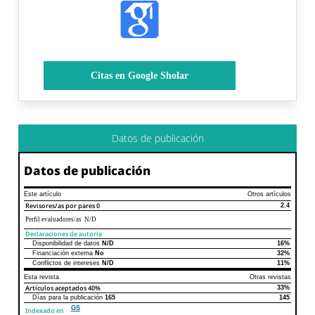
Citas en Google Sholar
Datos de publicación
Datos de publicación
Este artículo
Otros artículos
Revisores/as por pares
0
2.4
Perfil evaluadores/as N/D
Declaraciones de autoría
Disponibilidad de datos
N/D
16%
Declaraciones de autoría
Este artículo
Otros artículos
Financiación externa
No
32%
Conflictos de intereses
N/D
11%
Esta revista
Otras revistas
Artículos aceptados
40%
33%
Días para la publicación
165
145
GS
Indexado en