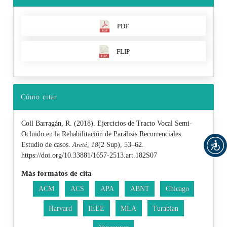
PDF
FLIP
Cómo citar
Coll Barragán, R. (2018). Ejercicios de Tracto Vocal Semi-
Ocluido en la Rehabilitación de Parálisis Recurrenciales:
Estudio de casos.
Areté
,
18
(2 Sup), 53–62.
https://doi.org/10.33881/1657-2513.art.182S07
Más formatos de cita
ACM
ACS
APA
ABNT
Chicago
Harvard
IEEE
MLA
Turabian