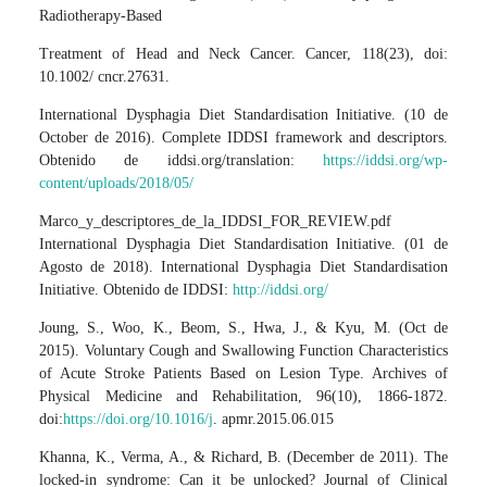
Radiotherapy-Based
Treatment of Head and Neck Cancer. Cancer, 118(23), doi:
10.1002/ cncr.27631.
International Dysphagia Diet Standardisation Initiative. (10 de
October de 2016). Complete IDDSI framework and descriptors.
Obtenido de iddsi.org/translation:
https://iddsi.org/wp-
content/uploads/2018/05/
Marco_y_descriptores_de_la_IDDSI_FOR_REVIEW.pdf
International Dysphagia Diet Standardisation Initiative. (01 de
Agosto de 2018). International Dysphagia Diet Standardisation
Initiative. Obtenido de IDDSI:
http://iddsi.org/
Joung, S., Woo, K., Beom, S., Hwa, J., & Kyu, M. (Oct de
2015). Voluntary Cough and Swallowing Function Characteristics
of Acute Stroke Patients Based on Lesion Type. Archives of
Physical Medicine and Rehabilitation, 96(10), 1866-1872.
doi:
https://doi.org/10.1016/j
. apmr.2015.06.015
Khanna, K., Verma, A., & Richard, B. (December de 2011). The
locked-in syndrome: Can it be unlocked? Journal of Clinical