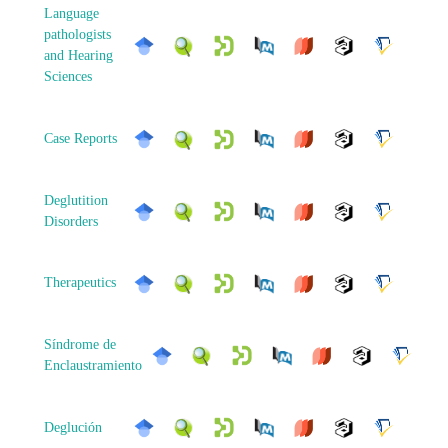
Language
pathologists
and Hearing
Sciences
Case Reports
Deglutition
Disorders
Therapeutics
Síndrome de
Enclaustramiento
Deglución