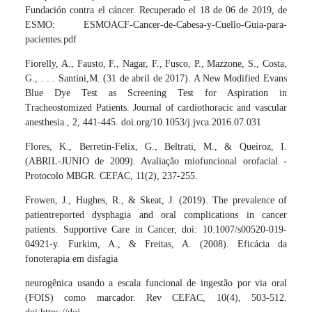
Fundación contra el cáncer. Recuperado el 18 de 06 de 2019, de
ESMO: ESMOACF-Cancer-de-Cabesa-y-Cuello-Guia-para-
pacientes.pdf
Fiorelly, A., Fausto, F., Nagar, F., Fusco, P., Mazzone, S., Costa,
G., . . . Santini,M. (31 de abril de 2017). A New Modified Evans
Blue Dye Test as Screening Test for Aspiration in
Tracheostomized Patients. Journal of cardiothoracic and vascular
anesthesia., 2, 441-445. doi.org/10.1053/j.jvca.2016.07.031
Flores, K., Berretin-Felix, G., Beltrati, M., & Queiroz, I.
(ABRIL-JUNIO de 2009). Avaliação miofuncional orofacial -
Protocolo MBGR. CEFAC, 11(2), 237-255.
Frowen, J., Hughes, R., & Skeat, J. (2019). The prevalence of
patientreported dysphagia and oral complications in cancer
patients. Supportive Care in Cancer, doi: 10.1007/s00520-019-
04921-y. Furkim, A., & Freitas, A. (2008). Eficácia da
fonoterapia em disfagia
neurogênica usando a escala funcional de ingestão por via oral
(FOIS) como marcador. Rev CEFAC, 10(4), 503-512.