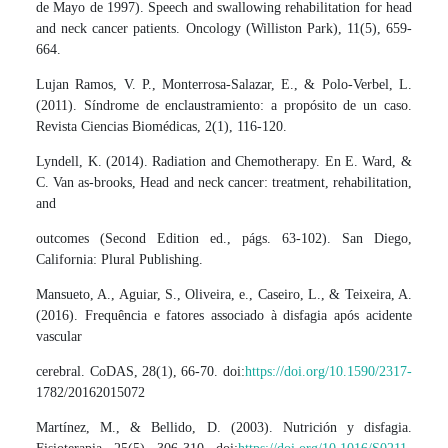
de Mayo de 1997). Speech and swallowing rehabilitation for head
and neck cancer patients. Oncology (Williston Park), 11(5), 659-
664.
Lujan Ramos, V. P., Monterrosa-Salazar, E., & Polo-Verbel, L.
(2011). Síndrome de enclaustramiento: a propósito de un caso.
Revista Ciencias Biomédicas, 2(1), 116-120.
Lyndell, K. (2014). Radiation and Chemotherapy. En E. Ward, &
C. Van as-brooks, Head and neck cancer: treatment, rehabilitation,
and
outcomes (Second Edition ed., págs. 63-102). San Diego,
California: Plural Publishing.
Mansueto, A., Aguiar, S., Oliveira, e., Caseiro, L., & Teixeira, A.
(2016). Frequência e fatores associado à disfagia após acidente
vascular
cerebral. CoDAS, 28(1), 66-70. doi:
https://doi.org/10.1590/2317-
1782/20162015072
Martínez, M., & Bellido, D. (2003). Nutrición y disfagia.