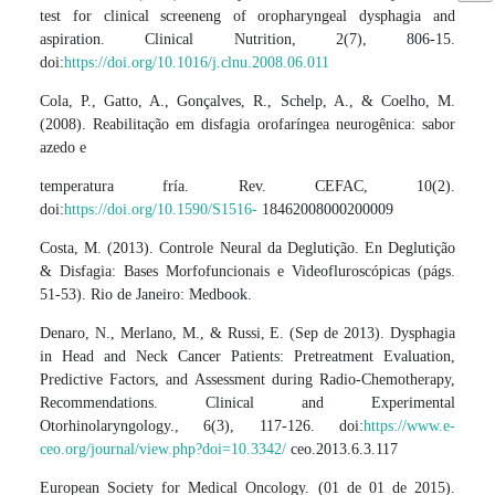
test for clinical screeneng of oropharyngeal dysphagia and
aspiration. Clinical Nutrition, 2(7), 806-15.
doi:
https://doi.org/10.1016/j.clnu.2008.06.011
Cola, P., Gatto, A., Gonçalves, R., Schelp, A., & Coelho, M.
(2008). Reabilitação em disfagia orofaríngea neurogênica: sabor
azedo e
temperatura fría. Rev. CEFAC, 10(2).
doi:
https://doi.org/10.1590/S1516-
18462008000200009
Costa, M. (2013). Controle Neural da Deglutição. En Deglutição
& Disfagia: Bases Morfofuncionais e Videofluroscópicas (págs.
51-53). Rio de Janeiro: Medbook.
Denaro, N., Merlano, M., & Russi, E. (Sep de 2013). Dysphagia
in Head and Neck Cancer Patients: Pretreatment Evaluation,
Predictive Factors, and Assessment during Radio-Chemotherapy,
Recommendations. Clinical and Experimental
Otorhinolaryngology., 6(3), 117-126. doi:
https://www.e-
ceo.org/journal/view.php?doi=10.3342/
ceo.2013.6.3.117
European Society for Medical Oncology. (01 de 01 de 2015).