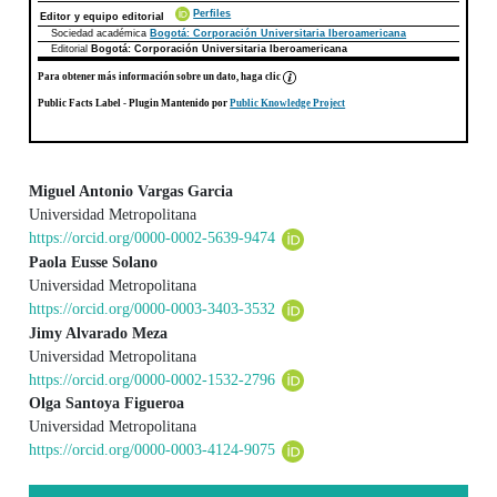
Perfiles
Editor y equipo editorial
Sociedad académica
Bogotá: Corporación Universitaria Iberoamericana
Editorial
Bogotá: Corporación Universitaria Iberoamericana
Para obtener más información sobre un dato, haga clic
Public Facts Label
- Plugin Mantenido por
Public Knowledge Project
Miguel Antonio Vargas Garcia
Universidad Metropolitana
Contenido principal del artículo
https://orcid.org/0000-0002-5639-9474
Paola Eusse Solano
Universidad Metropolitana
https://orcid.org/0000-0003-3403-3532
Jimy Alvarado Meza
Universidad Metropolitana
https://orcid.org/0000-0002-1532-2796
Olga Santoya Figueroa
Universidad Metropolitana
https://orcid.org/0000-0003-4124-9075