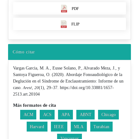
PDF
FLIP
Cómo citar
Vargas Garcia, M. A., Eusse Solano, P., Alvarado Meza, J., y
Santoya Figueroa, O. (2020). Abordaje Fonoaudiológico de la
Deglución en el Síndrome de Enclaustramiento: Informe de un
caso.
Areté
,
20
(1), 29–37. https://doi.org/10.33881/1657-
2513.art.20104
Más formatos de cita
ACM
ACS
APA
ABNT
Chicago
Harvard
IEEE
MLA
Turabian
Vancouver