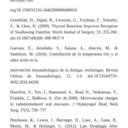
doi:https://doi.
org/10.1590/S1516-18462008000400010
Greenblatt, D., Sippel, R., Leverson, G., Frydman, F., Schaefer,
S., & Chen, H. (2009). Thyroid Resection Improves Perception
of Swallowing Function. World Journal of Surgery, 33, 255-260.
doi:10.1007/s00268- 008-9837-9
Guevara, E., Avendaño, S., Salazar, A., Alarcón, M., &
Santelices, M. (2016). Contribución de la temperatura fría y el
sabor ácido en la
intervención fonoaudiológica de la disfagia orofaríngea. Revista
Chilena de fonoaudiología, 15, 1-9. doi:10.5354/0719-
4692.2016.44206
Hamilton, S., Yoo, J., Hammond, A., Read, N., Venkatesan, V.,
Franklin, J., Badhwar, A. (Oct de 2008). Microvascular changes
in radiationinduced oral mucositis. J Otolaryngol Head Neck
Surg, 37(5), 730- 737.
Hutcheson, K., Lewin, J., Barringer, D., Lisec, A., Gunn, B.,
Moore, M., & Holsinger, C. (2012). Late Dysphagia After