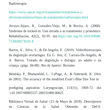
Radioterapia:
https://www.cancer.org/es/tratamiento/tratamientos-y-
efectossecundarios/tipos-de-tratamiento/radioterapia.html
Arroyo-Aljaro, R., González-Viejo, M., & Rovira, A. (2008).
Síndrome de locked-in. Una mirada a su tratamiento y pronóstico.
Rehabilitación, 42(2), 92-95. doi:
https://doi.org/10.1016/S0048-
7120(08)73620-X
Barros, A., Silva, S., & De Angelis, E. (2010). Videofluoroscopia
da deglutição orofaríngea. En G. Jotz, E. Carrara-De-Angelis, &
A. Barros, Tratado de deglutição e disfagia: no adulto e na
criança. (págs. 84-88). Rio de Janeiro: Revinter.
Belafsky, P., Blumenfeld, L., LePage, A., & Nahrstedt, K. (Nov
de 2003). The accuracy of the modified Evan’s Blue Dye Test in
predigting aspiration. Laryngoscope, 113(11), 1969-72. doi
:c10.1097/00005537-200311000-00021
Biblioteca Virtual de Salud. (15 de Mayo de 2018). Descriptores
en Ciencias de la Salud. Obtenido de DeCS: