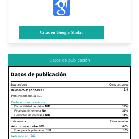
Citas en Google Sholar
Datos de publicación
Datos de publicación
Este artículo
Otros artículos
Revisores/as por pares
2
2.4
Perfil evaluadores/as N/D
Declaraciones de autoría
Disponibilidad de datos
N/D
16%
Declaraciones de autoría
Este artículo
Otros artículos
Financiación externa
No
32%
Conflictos de intereses
N/D
11%
Esta revista
Otras revistas
Artículos aceptados
40%
33%
Días para la publicación
100
145
GS
Indexado en