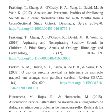
Frakking, T., Chang, A., O’Grady, K. A., Yang, J., David, M., &
Weir, K. (2017). Acoustic and Perceptual Profiles of Swallowing
Sounds in Children: Normative Data for 4–36 Months from a
Cross-Sectional Study Cohort. Dysphagia, 32(2), 261–270.
https://doi.org/10.1007/s00455-016-9755-1
Frakking, T., Chang, A., O’Grady, K., David, M., & Weir, K.
(2016). Aspirating and Nonaspirating Swallow Sounds in
Children: A Pilot Study. Annals of Otology, Rhinology and
Laryngology, 125(12), 1001–1009.
https://doi.org/10.1177/0003489416669953
Furkim, A. M., Duarte, S. T., Sacco, A. de F. B., & Sória, F. S.
(2009). O uso da ausculta cervical na inferência de aspiração
traqueal em crianças com paralisia cerebral. Revista CEFAC,
11(4), 624–629.
https://doi.org/10.1590/s1516-
18462009000800011
Huiracocha, M., Rojas, R., & Huiracocha, M. (2015).
Auscultación cervical: alternativa no invasiva en el diagnóstico de
disfagia en niños con problemas de neurodesarrollo. Revista de La