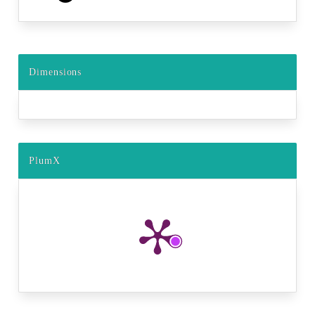
Dimensions
PlumX