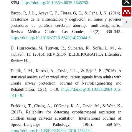
S354.
https://doi.org/10.1055/s-0035-1545298
Bacco, R, J. L., Araya C, F., Flores, G, E., & Peña, J, N. (2014).
Trastornos de la alimentación y deglución en niños y jóvenes
portadores de parálisis cerebral: abordaje multidisciplinario.
Revista Médica Clínica Las Condes, 25(2), 330–342.
https://doi.org/10.1016/s0716-8640(14)70044-6
D. Huiracocha, M. Tutiven, R., Sulbarán, R., Sofía, L. M., &
Tutivén, H. (2015). REVISIÓN BLIBLIOGRÁFICA Literature
Review 80.
Dudik, J. M., Kurosu, A., Coyle, J. L., & Sejdić, E. (2016). A
statistical analysis of cervical auscultation signals from adults with
unsafe airway protection. Journal of NeuroEngineering and
Rehabilitation, 13(1), 1–10.
https://doi.org/10.1186/s12984-015-
0110-9
Frakking, T., Chang, A., O’Grady, K. A., David, M., & Weir, K.
(2017). Reliability for detecting oropharyngeal aspiration in
children using cervical auscultation. International Journal of
Speech-Language Pathology, 19(6), 569–577.
https://doi.org/10.1080/17549507.2016.1222452