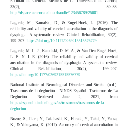
Facultad de Ciencias Médicas de La Universidad de Cuenca,
33(2), 80–88.
http://dspace.ucuenca.edu.ec/handle/123456789/25081
Lagarde, M., Kamalski, D., & Engel-Hoek, L. (2016). The
reliability and validity of cervical auscultation in the diagnosis of
dysphagia: A systematic review. Clinical Rehabilitation, 30(2),
199–207.
https://doi.org/10.1177/0269215515576779
Lagarde, M. L. J., Kamalski, D. M. A., & Van Den Engel-Hoek,
L. E. N. I. E. (2016). The reliability and validity of cervical
auscultation in the diagnosis of dysphagia: A systematic review.
Clinical Rehabilitation, 30(2), 199–207.
https://doi.org/10.1177/0269215515576779
National Institute of Neurological Disorders and Stroke. (n.d.).
Trastornos de la deglución | NINDS Español. Trastornos de La
Deglución. Retrieved June 2, 2021, from
https://espanol.ninds.nih.gov/es/trastornos/trastornos-de-la-
deglucion
Nozue, S., Ihara, Y., Takahashi, K., Harada, Y., Takei, Y., Yuasa,
K., & Yokoyama, K. (2017). Accuracy of cervical auscultation in