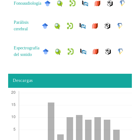
Fonoaudiología
Parálisis
cerebral
Espectrografía
del sonido
Descargas