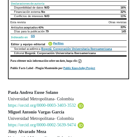
Declaraciones de autoría
Disponibilidad de datos
N/D
16%
Declaraciones de autoría
Este artículo
Otros artículos
Financiación externa
No
32%
Conflictos de intereses
N/D
11%
Esta revista
Otras revistas
Artículos aceptados
40%
33%
Días para la publicación
79
145
GS
Indexado en
Perfiles
Editor y equipo editorial
Sociedad académica
Bogotá: Corporación Universitaria Iberoamericana
Editorial
Bogotá: Corporación Universitaria Iberoamericana
Para obtener más información sobre un dato, haga clic
Public Facts Label
- Plugin Mantenido por
Public Knowledge Project
Paola Andrea Eusse Solano
Universidad Metropolitana- Colombia
Contenido principal del artículo
https://orcid.org/0000-0003-3403-3532
Miguel Antonio Vargas García
Universidad Metropolitana- Colombia
https://orcid.org/0000-0002-5639-9474
Jimy Alvarado Meza