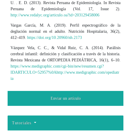
U. . E. D. (2013). Revista Peruana de Epidemiología. In Revista
Peruana de Epidemiología (Vol. 17, Issue 2).
http://www.redalyc.org/articulo.oa?id=203129458006
Vargas García, M. A. (2019). Perfil espectrográfico de la
deglución normal en el adulto. Nutrición Hospitalaria, 36(2),
412–419.
https://doi.org/10.20960/nh.2173
Vázquez Vela, C. C., & Vidal Ruiz, C. A. (2014). Parálisis
cerebral infantil: definición y clasificación a través de la historia.
Revista Mexicana de ORTOPEDIA PEDIÁTRICA, 16(1), 6–10.
https://www.medigraphic.com/cgi-bin/new/resumen.cgi?
IDARTICULO=52957%0Ahttp://www.medigraphic.com/opediatr
ia
Enviar un artículo
Tutoriales