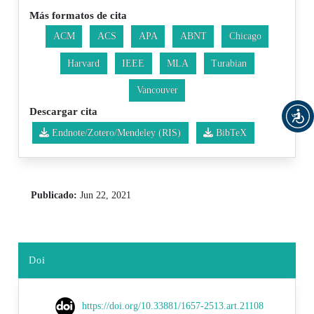
Más formatos de cita
ACM
ACS
APA
ABNT
Chicago
Harvard
IEEE
MLA
Turabian
Vancouver
Descargar cita
Endnote/Zotero/Mendeley (RIS)
BibTeX
Publicado:
Jun 22, 2021
Doi
https://doi.org/10.33881/1657-2513.art.21108