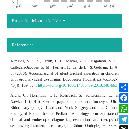
Biografía del autor/a
/ Ver
Detalles del artículo
Referencias
Almeida, S. T. d., Ferlin, E. L., Maciel, A. C., Fagondes, S. C.,
Callegari-Jacques, S. M., Fornari, F., de, de B., & Goldani, H. A.
S. (2018). Acoustic signal of silent tracheal aspiration in children
with oropharyngeal dysphagia. Logopedics Phoniatrics Vocology,
43(4), 169–174.
https://doi.org/10.1080/14015439.2018.1487993
Arens, C., Herrmann, I. F., Rohrbach, S., Schwemmle, C., &
Nawka, T. (2015). Position paper of the German Society of Oto-
Rhino-Laryngology, Head and Neck Surgery and the German
Society of Phoniatrics and Pediatric Audiology - current state of
clinical and endoscopic diagnostics, evaluation, and therapy of
swallowing disorders in c. Laryngo- Rhino- Otologie, 94, S306–