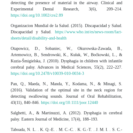
detecting the presence of material in the airway. Clinical and
Experimental Dental Research, 3(6), 209–214.
https://doi.org/10.1002/cre2.89
Organizacion Mundial de la Salud. (2015). Discapacidad y Salud.
Discapacidad y Salud.
https://www.who.int/es/news-room/fact-
sheets/detail/disability-and-health
Otapowicz, D., Sobaniec, W., Okurowska-Zawada, B.,
Artemowicz, B., Sendrowski, K., Kułak, W., Boćkowski, L., &
Kuzia-Šmigielska, J. (2010). Dysphagia in children with infantile
cerebral palsy. Advances in Medical Sciences, 55(2), 222–227.
https://doi.org/10.2478/v10039-010-0034-3
Pan, Q., Maeda, N., Manda, Y., Kodama, N., & Minagi, S.
(2016). Validation of the optimal site in the neck region for
detecting swallowing sounds. Journal of Oral Rehabilitation,
43(11), 840–846.
https://doi.org/10.1111/joor.12440
Salghetti, A., & Martinuzzi, A. (2012). Dysphagia in cerebral
palsy. Eastern Journal of Medicine, 17(4), 188–193.
Taboada, N. L. . K. Q.-E. . M. C.-C. . K. G.-T. . J. M. I. . S. C.-