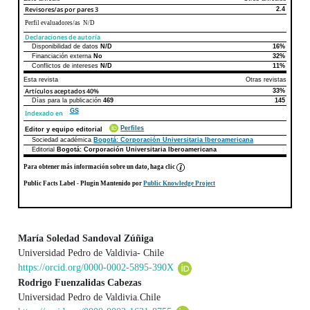
Revisores/as por pares
3
2.4
Perfil evaluadores/as N/D
Declaraciones de autoría
Disponibilidad de datos
N/D
16%
Declaraciones de autoría
Este artículo
Otros artículos
Financiación externa
No
32%
Conflictos de intereses
N/D
11%
Esta revista
Otras revistas
Artículos aceptados
40%
33%
Días para la publicación
469
145
GS
Indexado en
Perfiles
Editor y equipo editorial
Sociedad académica
Bogotá: Corporación Universitaria Iberoamericana
Editorial
Bogotá: Corporación Universitaria Iberoamericana
Para obtener más información sobre un dato, haga clic
Public Facts Label
- Plugin Mantenido por
Public Knowledge Project
María Soledad Sandoval Zúñiga
Universidad Pedro de Valdivia- Chile
Contenido principal del artículo
https://orcid.org/0000-0002-5895-390X
Rodrigo Fuenzalidas Cabezas
Universidad Pedro de Valdivia.Chile