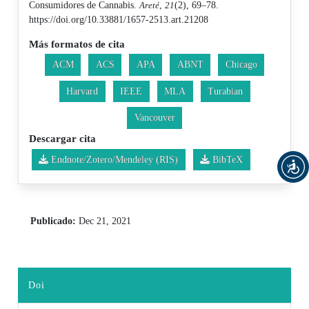
Consumidores de Cannabis.
Areté
,
21
(2), 69–78.
https://doi.org/10.33881/1657-2513.art.21208
Más formatos de cita
ACM
ACS
APA
ABNT
Chicago
Harvard
IEEE
MLA
Turabian
Vancouver
Descargar cita
Endnote/Zotero/Mendeley (RIS)
BibTeX
Publicado:
Dec 21, 2021
Doi