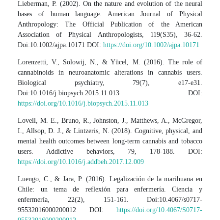
Lieberman, P. (2002). On the nature and evolution of the neural
bases of human language. American Journal of Physical
Anthropology: The Official Publication of the American
Association of Physical Anthropologists, 119(S35), 36-62.
Doi:10.1002/ajpa.10171 DOI:
https://doi.org/10.1002/ajpa.10171
Lorenzetti, V., Solowij, N., & Yücel, M. (2016). The role of
cannabinoids in neuroanatomic alterations in cannabis users.
Biological psychiatry, 79(7), e17-e31.
Doi:10.1016/j.biopsych.2015.11.013 DOI:
https://doi.org/10.1016/j.biopsych.2015.11.013
Lovell, M. E., Bruno, R., Johnston, J., Matthews, A., McGregor,
I., Allsop, D. J., & Lintzeris, N. (2018). Cognitive, physical, and
mental health outcomes between long-term cannabis and tobacco
users. Addictive behaviors, 79, 178-188. DOI:
https://doi.org/10.1016/j.addbeh.2017.12.009
Luengo, C., & Jara, P. (2016). Legalización de la marihuana en
Chile: un tema de reflexión para enfermería. Ciencia y
enfermería, 22(2), 151-161. Doi:10.4067/s0717-
95532016000200012 DOI:
https://doi.org/10.4067/S0717-