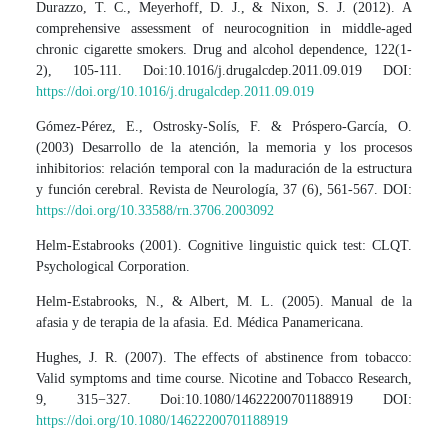
Durazzo, T. C., Meyerhoff, D. J., & Nixon, S. J. (2012). A
comprehensive assessment of neurocognition in middle-aged
chronic cigarette smokers. Drug and alcohol dependence, 122(1-
2), 105-111. Doi:10.1016/j.drugalcdep.2011.09.019 DOI:
https://doi.org/10.1016/j.drugalcdep.2011.09.019
Gómez-Pérez, E., Ostrosky-Solís, F. & Próspero-García, O.
(2003) Desarrollo de la atención, la memoria y los procesos
inhibitorios: relación temporal con la maduración de la estructura
y función cerebral. Revista de Neurología, 37 (6), 561-567. DOI:
https://doi.org/10.33588/rn.3706.2003092
Helm-Estabrooks (2001). Cognitive linguistic quick test: CLQT.
Psychological Corporation.
Helm-Estabrooks, N., & Albert, M. L. (2005). Manual de la
afasia y de terapia de la afasia. Ed. Médica Panamericana.
Hughes, J. R. (2007). The effects of abstinence from tobacco:
Valid symptoms and time course. Nicotine and Tobacco Research,
9, 315−327. Doi:10.1080/14622200701188919 DOI:
https://doi.org/10.1080/14622200701188919