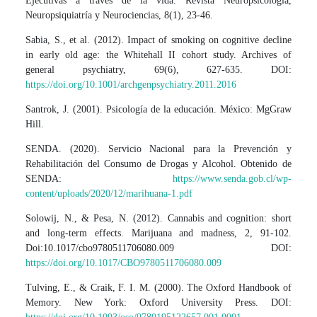
Ejecutivas a través de la vida. Revista Neuropsicología,
Neuropsiquiatría y Neurociencias, 8(1), 23-46.
Sabia, S., et al. (2012). Impact of smoking on cognitive decline
in early old age: the Whitehall II cohort study. Archives of
general psychiatry, 69(6), 627-635. DOI:
https://doi.org/10.1001/archgenpsychiatry.2011.2016
Santrok, J. (2001). Psicología de la educación. México: MgGraw
Hill.
SENDA. (2020). Servicio Nacional para la Prevención y
Rehabilitación del Consumo de Drogas y Alcohol. Obtenido de
SENDA:
https://www.senda.gob.cl/wp-
content/uploads/2020/12/marihuana-1.pdf
Solowij, N., & Pesa, N. (2012). Cannabis and cognition: short
and long-term effects. Marijuana and madness, 2, 91-102.
Doi:10.1017/cbo9780511706080.009 DOI:
https://doi.org/10.1017/CBO9780511706080.009
Tulving, E., & Craik, F. I. M. (2000). The Oxford Handbook of
Memory. New York: Oxford University Press. DOI: