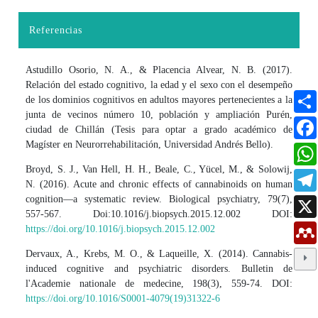
Referencias
Astudillo Osorio, N. A., & Placencia Alvear, N. B. (2017).
Relación del estado cognitivo, la edad y el sexo con el desempeño
de los dominios cognitivos en adultos mayores pertenecientes a la
junta de vecinos número 10, población y ampliación Purén,
ciudad de Chillán (Tesis para optar a grado académico de
Magíster en Neurorrehabilitación, Universidad Andrés Bello).
Broyd, S. J., Van Hell, H. H., Beale, C., Yücel, M., & Solowij,
N. (2016). Acute and chronic effects of cannabinoids on human
cognition—a systematic review. Biological psychiatry, 79(7),
557-567. Doi:10.1016/j.biopsych.2015.12.002 DOI:
https://doi.org/10.1016/j.biopsych.2015.12.002
Dervaux, A., Krebs, M. O., & Laqueille, X. (2014). Cannabis-
induced cognitive and psychiatric disorders. Bulletin de
l'Academie nationale de medecine, 198(3), 559-74. DOI:
https://doi.org/10.1016/S0001-4079(19)31322-6