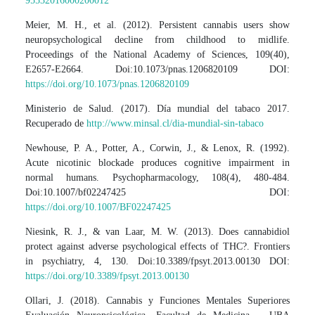
95532016000200012
Meier, M. H., et al. (2012). Persistent cannabis users show
neuropsychological decline from childhood to midlife.
Proceedings of the National Academy of Sciences, 109(40),
E2657-E2664. Doi:10.1073/pnas.1206820109 DOI:
https://doi.org/10.1073/pnas.1206820109
Ministerio de Salud. (2017). Día mundial del tabaco 2017.
Recuperado de
http://www.minsal.cl/dia-mundial-sin-tabaco
Newhouse, P. A., Potter, A., Corwin, J., & Lenox, R. (1992).
Acute nicotinic blockade produces cognitive impairment in
normal humans. Psychopharmacology, 108(4), 480-484.
Doi:10.1007/bf02247425 DOI:
https://doi.org/10.1007/BF02247425
Niesink, R. J., & van Laar, M. W. (2013). Does cannabidiol
protect against adverse psychological effects of THC?. Frontiers
in psychiatry, 4, 130. Doi:10.3389/fpsyt.2013.00130 DOI:
https://doi.org/10.3389/fpsyt.2013.00130
Ollari, J. (2018). Cannabis y Funciones Mentales Superiores