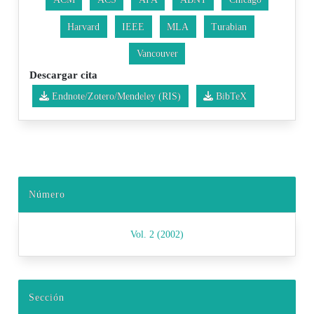
Harvard
IEEE
MLA
Turabian
Vancouver
Descargar cita
Endnote/Zotero/Mendeley (RIS)
BibTeX
Número
Vol. 2 (2002)
Sección