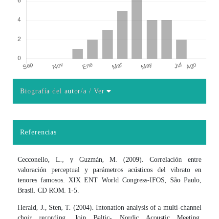
Biografía del autor/a
/ Ver
Detalles del artículo
Referencias
Cecconello, L., y Guzmán, M. (2009). Correlación entre
valoración perceptual y parámetros acústicos del vibrato en
tenores famosos. XIX ENT World Congress-IFOS, São Paulo,
Brasil. CD ROM. 1-5.
Herald, J., Sten, T. (2004). Intonation analysis of a multi-channel
choir recording. Join Baltic- Nordic Acoustic Meeting,