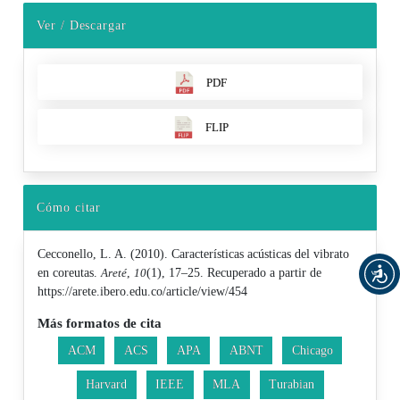
Ver / Descargar
PDF
FLIP
Cómo citar
Cecconello, L. A. (2010). Características acústicas del vibrato
en coreutas.
Areté
,
10
(1), 17–25. Recuperado a partir de
https://arete.ibero.edu.co/article/view/454
Más formatos de cita
ACM
ACS
APA
ABNT
Chicago
Harvard
IEEE
MLA
Turabian