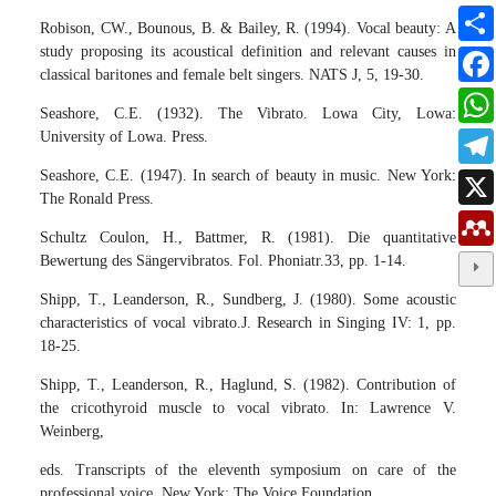
Robison, CW., Bounous, B. & Bailey, R. (1994). Vocal beauty: A
study proposing its acoustical definition and relevant causes in
classical baritones and female belt singers. NATS J, 5, 19-30.
Seashore, C.E. (1932). The Vibrato. Lowa City, Lowa:
University of Lowa. Press.
Seashore, C.E. (1947). In search of beauty in music. New York:
The Ronald Press.
Schultz Coulon, H., Battmer, R. (1981). Die quantitative
Bewertung des Sängervibratos. Fol. Phoniatr.33, pp. 1-14.
Shipp, T., Leanderson, R., Sundberg, J. (1980). Some acoustic
characteristics of vocal vibrato.J. Research in Singing IV: 1, pp.
18-25.
Shipp, T., Leanderson, R., Haglund, S. (1982). Contribution of
the cricothyroid muscle to vocal vibrato. In: Lawrence V.
Weinberg,
eds. Transcripts of the eleventh symposium on care of the
professional voice. New York: The Voice Foundation.