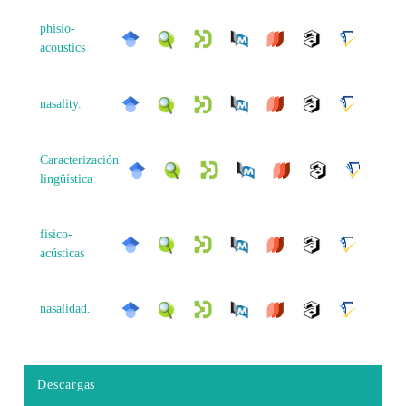
phisio-
acoustics
nasality.
Caracterización
lingüística
fisico-
acústicas
nasalidad.
Descargas