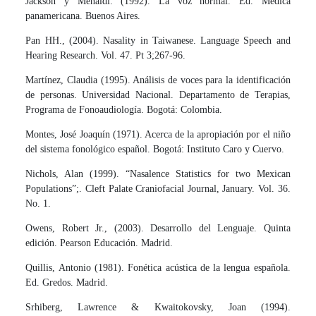
Jackson y Menaldi. (1992). La voz normal. Ed. Médica
panamericana. Buenos Aires.
Pan HH., (2004). Nasality in Taiwanese. Language Speech and
Hearing Research. Vol. 47. Pt 3;267-96.
Martínez, Claudia (1995). Análisis de voces para la identificación
de personas. Universidad Nacional. Departamento de Terapias,
Programa de Fonoaudiología. Bogotá: Colombia.
Montes, José Joaquín (1971). Acerca de la apropiación por el niño
del sistema fonológico español. Bogotá: Instituto Caro y Cuervo.
Nichols, Alan (1999). “Nasalence Statistics for two Mexican
Populations”;. Cleft Palate Craniofacial Journal, January. Vol. 36.
No. 1.
Owens, Robert Jr., (2003). Desarrollo del Lenguaje. Quinta
edición. Pearson Educación. Madrid.
Quillis, Antonio (1981). Fonética acústica de la lengua española.
Ed. Gredos. Madrid.
Srhiberg, Lawrence & Kwaitokovsky, Joan (1994).