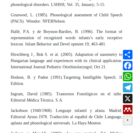
phonological disorders. LSHSH, Vol. 35, January; 5-15.
Grunweel, L. (1985). Phonological assessment of Child Speech
(PACS). Winsdor: NFERNelson.
Hallé, P.A. y de Boysson-Bardies, B. (1996). The format of
representation of recognized words infants’s early receptive
lexicon. Infant Behavior and Devel opment.19; 463-481.
Hirschberg J., Bok S. et al. (2005). Adaptation of nasometry to
Hungarian language and experiences with its clinical application.
International Journal Pediatric Otorhinolaryngol; Oct 21.
Hodson, B. y Paden (1991).Targetting Intelligible Speech. II
Edition.
Ingram, David (1985). Trastornos Fonológicos en el niño.
Editorial Médica Técnica. S.A.
Jackobson (1940/1968). Lenguaje infantil y afasia. Madrid:
Editorial Ayuso.1978. Traducción al español de Chile Language,
aplasia and phonological universals. La Haya Mouton.