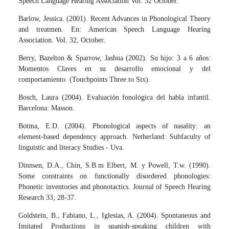
Speech Language Hearing Association Vol. 32 October.
Barlow, Jessica. (2001). Recent Advances in Phonological Theory
and treatmen. En: American Speech Language Hearing
Association. Vol. 32, October.
Berry, Bazelton & Sparrow, Jashua (2002). Su hijo: 3 a 6 años:
Momentos Claves en su desarrollo emocional y del
comportamiento. (Touchpoints Three to Six).
Bosch, Laura (2004). Evaluación fonológica del habla infantil.
Barcelona: Masson.
Botma, E.D. (2004). Phonological aspects of nasality: an
element-based dependency approach. Netherland: Subfaculty of
linguistic and literacy Studies - Uva.
Dinnsen, D.A., Chin, S.B.m Elbert, M. y Powell, T.w. (1990).
Some constraints on functionally disordered phonologies:
Phonetic inventories and phonotactics. Journal of Speech Hearing
Research 33; 28-37.
Goldstein, B., Fabiano, L., Iglesias, A. (2004). Spontaneous and
Imitated Productions in spanish-speaking children with