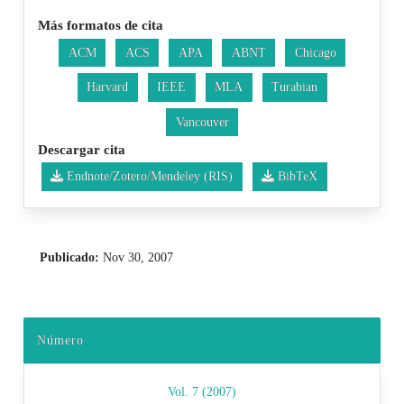
Más formatos de cita
ACM
ACS
APA
ABNT
Chicago
Harvard
IEEE
MLA
Turabian
Vancouver
Descargar cita
Endnote/Zotero/Mendeley (RIS)
BibTeX
Publicado:
Nov 30, 2007
Número
Vol. 7 (2007)