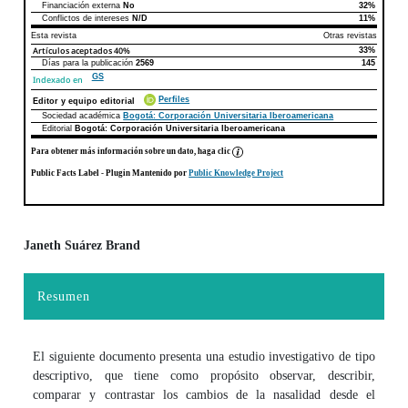
Financiación externa
No
32%
Conflictos de intereses
N/D
11%
Esta revista
Otras revistas
Artículos aceptados
40%
33%
Días para la publicación
2569
145
GS
Indexado en
Perfiles
Editor y equipo editorial
Sociedad académica
Bogotá: Corporación Universitaria Iberoamericana
Editorial
Bogotá: Corporación Universitaria Iberoamericana
Para obtener más información sobre un dato, haga clic
Public Facts Label
- Plugin Mantenido por
Public Knowledge Project
Janeth Suárez Brand
Contenido principal del artículo
Resumen
El siguiente documento presenta una estudio investigativo de tipo
descriptivo, que tiene como propósito observar, describir,
comparar y contrastar los cambios de la nasalidad desde el