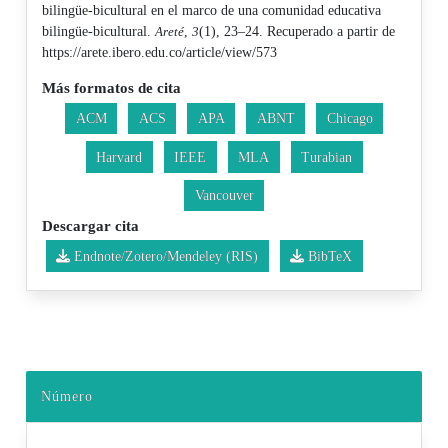
bilingüe-bicultural en el marco de una comunidad educativa
bilingüe-bicultural.
Areté
,
3
(1), 23–24. Recuperado a partir de
https://arete.ibero.edu.co/article/view/573
Más formatos de cita
ACM
ACS
APA
ABNT
Chicago
Harvard
IEEE
MLA
Turabian
Vancouver
Descargar cita
Endnote/Zotero/Mendeley (RIS)
BibTeX
Número