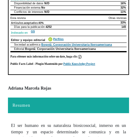
Disponibilidad de datos
N/D
16%
Declaraciones de autoría
Este artículo
Otros artículos
Financiación externa
No
32%
Conflictos de intereses
N/D
11%
Esta revista
Otras revistas
Artículos aceptados
40%
33%
Días para la publicación
4252
145
GS
Indexado en
Perfiles
Editor y equipo editorial
Sociedad académica
Bogotá: Corporación Universitaria Iberoamericana
Editorial
Bogotá: Corporación Universitaria Iberoamericana
Para obtener más información sobre un dato, haga clic
Public Facts Label
- Plugin Mantenido por
Public Knowledge Project
Adriana Marcela Rojas
Contenido principal del artículo
Resumen
El ser humano en su naturaleza biosicosocial, inmerso en un
tiempo y un espacio determinado se comunica y en la