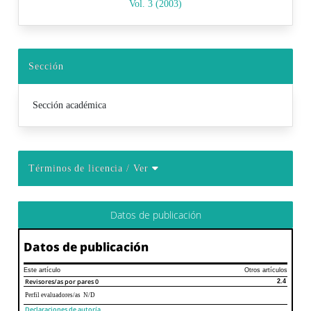
Vol. 3 (2003)
Sección
Sección académica
Términos de licencia
/ Ver
Datos de publicación
Datos de publicación
Este artículo
Otros artículos
Revisores/as por pares
0
2.4
Perfil evaluadores/as N/D
Declaraciones de autoría