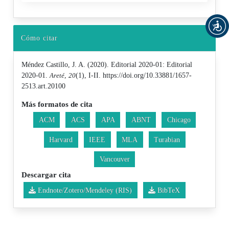
Cómo citar
Méndez Castillo, J. A. (2020). Editorial 2020-01: Editorial
2020-01.
Areté
,
20
(1), I-II. https://doi.org/10.33881/1657-
2513.art.20100
Más formatos de cita
ACM
ACS
APA
ABNT
Chicago
Harvard
IEEE
MLA
Turabian
Vancouver
Descargar cita
Endnote/Zotero/Mendeley (RIS)
BibTeX