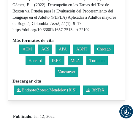
Gómez, E. . (2022). Desempeño en las Tareas del Test de
Boston vs. Prueba para la Evaluación del Procesamiento del
Lenguaje en el Adulto (PEPLA) Aplicadas a Adultos mayores
de Bogotá, Colombia.
Areté
,
22
(1), 9–17.
https://doi.org/10.33881/1657-2513.art.22102
Más formatos de cita
ACM
ACS
APA
ABNT
Chicago
Harvard
IEEE
MLA
Turabian
Vancouver
Descargar cita
Endnote/Zotero/Mendeley (RIS)
BibTeX
Publicado:
Jul 12, 2022