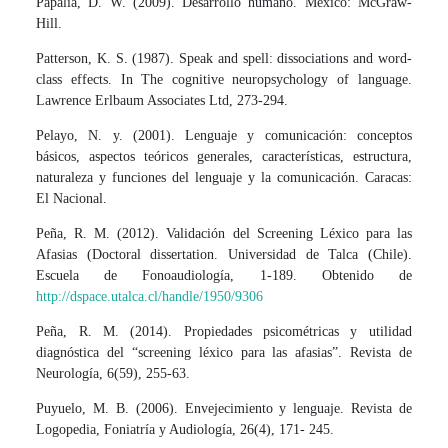
Papalia, D. W. (2009). Desarrollo humano. México: McGraw-
Hill.
Patterson, K. S. (1987). Speak and spell: dissociations and word-
class effects. In The cognitive neuropsychology of language.
Lawrence Erlbaum Associates Ltd, 273-294.
Pelayo, N. y. (2001). Lenguaje y comunicación: conceptos
básicos, aspectos teóricos generales, características, estructura,
naturaleza y funciones del lenguaje y la comunicación. Caracas:
El Nacional.
Peña, R. M. (2012). Validación del Screening Léxico para las
Afasias (Doctoral dissertation. Universidad de Talca (Chile).
Escuela de Fonoaudiología, 1-189. Obtenido de
http://dspace.utalca.cl/handle/1950/9306
Peña, R. M. (2014). Propiedades psicométricas y utilidad
diagnóstica del “screening léxico para las afasias”. Revista de
Neurología, 6(59), 255-63.
Puyuelo, M. B. (2006). Envejecimiento y lenguaje. Revista de
Logopedia, Foniatría y Audiología, 26(4), 171- 245.