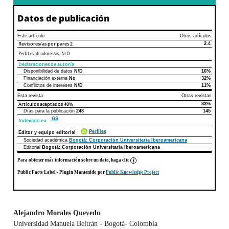
Datos de publicación
Este artículo
Otros artículos
Revisores/as por pares
2
2.4
Perfil evaluadores/as N/D
Declaraciones de autoría
Disponibilidad de datos
N/D
16%
Declaraciones de autoría
Este artículo
Otros artículos
Financiación externa
No
32%
Conflictos de intereses
N/D
11%
Esta revista
Otras revistas
Artículos aceptados
40%
33%
Días para la publicación
248
145
GS
Indexado en
Perfiles
Editor y equipo editorial
Sociedad académica
Bogotá: Corporación Universitaria Iberoamericana
Editorial
Bogotá: Corporación Universitaria Iberoamericana
Para obtener más información sobre un dato, haga clic
Public Facts Label
- Plugin Mantenido por
Public Knowledge Project
Alejandro Morales Quevedo
Universidad Manuela Beltrán - Bogotá- Colombia