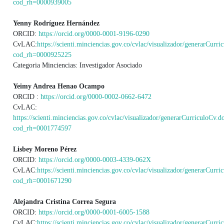
cod_rh=0000939005
Yenny Rodríguez Hernández
ORCID:
https://orcid.org/0000-0001-9196-0290
CvLAC:
https://scienti.minciencias.gov.co/cvlac/visualizador/generarCurri
cod_rh=0000925225
Categoria Minciencias: Investigador Asociado
Yeimy Andrea Henao Ocampo
ORCID :
https://orcid.org/0000-0002-0662-6472
CvLAC:
https://scienti.minciencias.gov.co/cvlac/visualizador/generarCurriculoCv.d
cod_rh=0001774597
Lisbey Moreno Pérez
ORCID:
https://orcid.org/0000-0003-4339-062X
CvLAC
:https://scienti.minciencias.gov.co/cvlac/visualizador/generarCurri
cod_rh=0001671290
Alejandra Cristina Correa Segura
ORCID:
https://orcid.org/0000-0001-6005-1588
CvLAC:
https://scienti.minciencias.gov.co/cvlac/visualizador/generarCurri