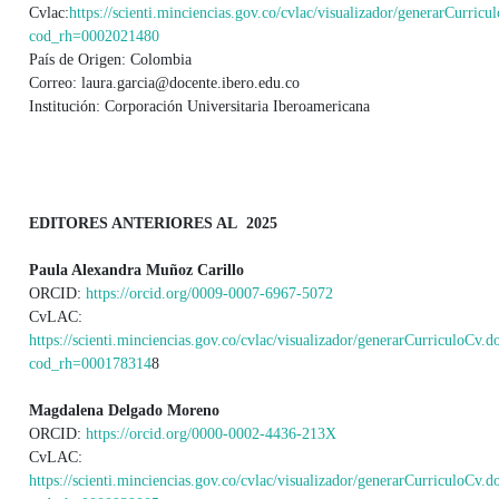
Cvlac:
https://scienti.minciencias.gov.co/cvlac/visualizador/generarCurricu
cod_rh=0002021480
País de Origen: Colombia
Correo: laura.garcia@docente.ibero.edu.co
Institución: Corporación Universitaria Iberoamericana
EDITORES ANTERIORES AL 2025
Paula Alexandra Muñoz Carillo
ORCID:
https://orcid.org/0009-0007-6967-5072
CvLAC:
https://scienti.minciencias.gov.co/cvlac/visualizador/generarCurriculoCv.d
cod_rh=000178314
8
Magdalena Delgado Moreno
ORCID:
https://orcid.org/0000-0002-4436-213X
CvLAC:
https://scienti.minciencias.gov.co/cvlac/visualizador/generarCurriculoCv.d