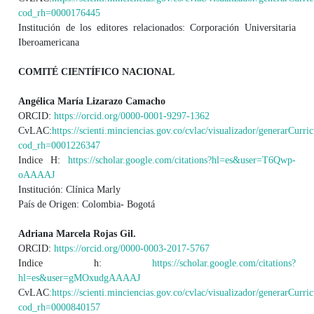
cod_rh=0000176445
Institución de los editores relacionados: Corporación Universitaria
Iberoamericana
COMITÉ CIENTÍFICO NACIONAL
Angélica María Lizarazo Camacho
ORCID:
https://orcid.org/0000-0001-9297-1362
CvLAC:
https://scienti.minciencias.gov.co/cvlac/visualizador/generarCurri
cod_rh=0001226347
Indice H:
https://scholar.google.com/citations?hl=es&user=T6Qwp-
oAAAAJ
Institución: Clínica Marly
País de Origen: Colombia- Bogotá
Adriana Marcela Rojas Gil.
ORCID:
https://orcid.org/0000-0003-2017-5767
Indice h:
https://scholar.google.com/citations?
hl=es&user=gMOxudgAAAAJ
CvLAC
:https://scienti.minciencias.gov.co/cvlac/visualizador/generarCurri
cod_rh=0000840157