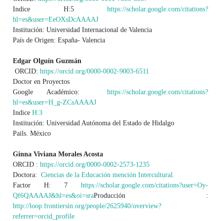
Indice H:5
https://scholar.google.com/citations?
hl=es&user=EeOXsDcAAAAJ
Institución: Universidad Internacional de Valencia
País de Origen: España- Valencia
Edgar Olguín Guzmán
ORCID:
https://orcid.org/0000-0002-9003-6511
Doctor en Proyectos
Google Académico:
https://scholar.google.com/citations?
hl=es&user=H_g-ZCsAAAAJ
Indice
H:3
Institución: Universidad Autónoma del Estado de Hidalgo
Pails. México
Ginna Viviana Morales Acosta
ORCID :
https://orcid.org/0000-0002-2573-1235
Doctora:
Ciencias de la Educación mención Intercultural.
Factor H: 7
https://scholar.google.com/citations?user=Oy-
Qf6QAAAAJ&hl=es&oi=sra
Producción :
http://loop.frontiersin.org/people/2625940/overview?
referrer=orcid_profile