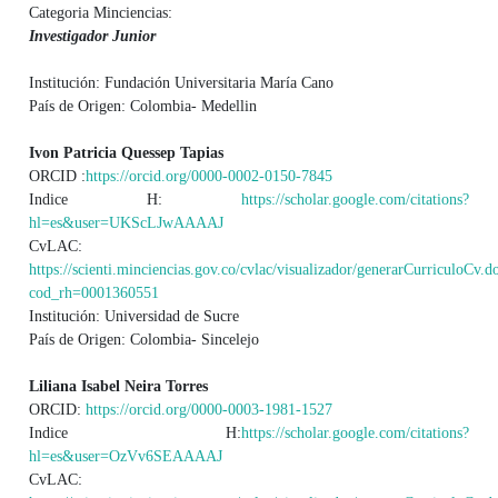
Categoria Minciencias:
Investigador Junior
Institución: Fundación Universitaria María Cano
País de Origen: Colombia- Medellin
Ivon Patricia Quessep Tapias
ORCID :
https://orcid.org/0000-0002-0150-7845
Indice H:
https://scholar.google.com/citations?
hl=es&user=UKScLJwAAAAJ
CvLAC:
https://scienti.minciencias.gov.co/cvlac/visualizador/generarCurriculoCv.d
cod_rh=0001360551
Institución: Universidad de Sucre
País de Origen: Colombia- Sincelejo
Liliana Isabel Neira Torres
ORCID:
https://orcid.org/0000-0003-1981-1527
Indice H:
https://scholar.google.com/citations?
hl=es&user=OzVv6SEAAAAJ
CvLAC: