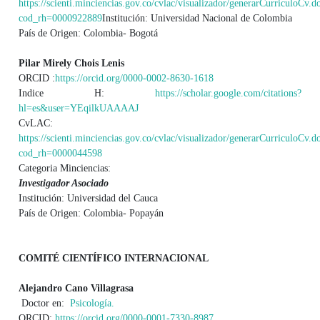
https://scienti.minciencias.gov.co/cvlac/visualizador/generarCurriculoCv.d
cod_rh=0000922889
Institución: Universidad Nacional de Colombia
País de Origen: Colombia- Bogotá
Pilar Mirely Chois Lenis
ORCID :
https://orcid.org/0000-0002-8630-1618
Indice H:
https://scholar.google.com/citations?
hl=es&user=YEqilkUAAAAJ
CvLAC:
https://scienti.minciencias.gov.co/cvlac/visualizador/generarCurriculoCv.d
cod_rh=0000044598
Categoria Minciencias:
Investigador Asociado
Institución: Universidad del Cauca
País de Origen: Colombia- Popayán
COMITÉ CIENTÍFICO INTERNACIONAL
Alejandro Cano Villagrasa
Doctor en:
Psicología.
ORCID:
https://orcid.org/0000-0001-7330-8987