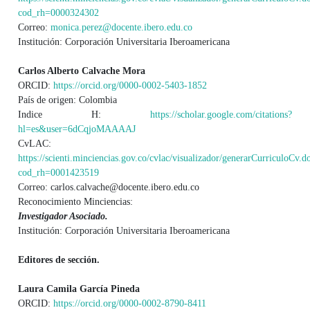
cod_rh=0000324302
Correo:
monica.perez@docente.ibero.edu.co
Institución: Corporación Universitaria Iberoamericana
Carlos Alberto Calvache Mora
ORCID:
https://orcid.org/0000-0002-5403-1852
País de origen: Colombia
Indice H:
https://scholar.google.com/citations?
hl=es&user=6dCqjoMAAAAJ
CvLAC:
https://scienti.minciencias.gov.co/cvlac/visualizador/generarCurriculoCv.d
cod_rh=0001423519
Correo: carlos.calvache@docente.ibero.edu.co
Reconocimiento Minciencias:
Investigador Asociado.
Institución: Corporación Universitaria Iberoamericana
Editores de sección.
Laura Camila García Pineda
ORCID:
https://orcid.org/0000-0002-8790-8411