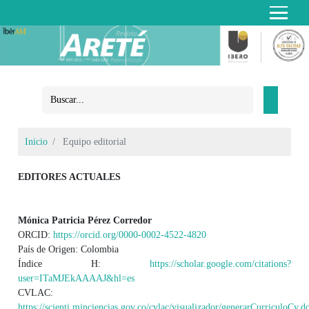
Inicio
Equipo editorial
EDITORES ACTUALES
Mónica Patricia Pérez Corredor
ORCID:
https://orcid.org/0000-0002-4522-4820
País de Origen: Colombia
Índice H:
https://scholar.google.com/citations?
user=ITaMJEkAAAAJ&hl=es
CVLAC:
https://scienti.minciencias.gov.co/cvlac/visualizador/generarCurriculoCv.d