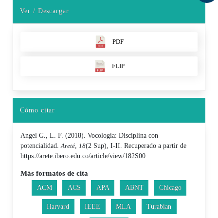
Ver / Descargar
PDF
FLIP
Cómo citar
Angel G., L. F. (2018). Vocología: Disciplina con
potencialidad.
Areté
,
18
(2 Sup), I-II. Recuperado a partir de
https://arete.ibero.edu.co/article/view/182S00
Más formatos de cita
ACM
ACS
APA
ABNT
Chicago
Harvard
IEEE
MLA
Turabian