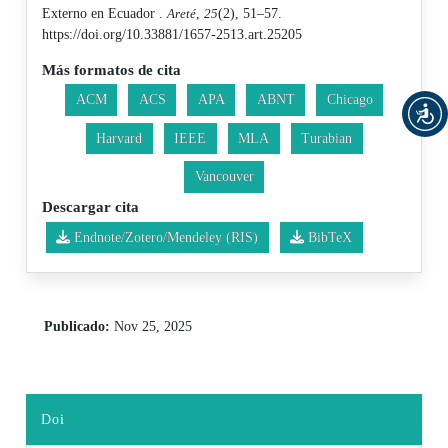
Externo en Ecuador .
Areté
,
25
(2), 51–57.
https://doi.org/10.33881/1657-2513.art.25205
Más formatos de cita
ACM
ACS
APA
ABNT
Chicago
Harvard
IEEE
MLA
Turabian
Vancouver
Descargar cita
Endnote/Zotero/Mendeley (RIS)
BibTeX
Publicado:
Nov 25, 2025
Doi