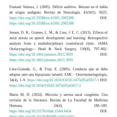
Fontané Ventura, J. (2005). Déficit auditivo. Retraso en el habla
de origen audígeno. Revista de Neurología, 41(S01), S025.
https://doi.org/10.33588/rn.41S01.2005388
DOI:
https://doi.org/10.33588/rn.41S01.2005388
Jensen, D. R., Grames, L. M., & Lieu, J. E. C. (2013). Effects of
aural atresia on speech development and learning: Retrospective
analysis from a multidisciplinary craniofacial clinic. JAMA
Otolaryngology-- Head & Neck Surgery, 139(8), 797–802.
https://doi.org/10.1001/jamaoto.2013.3859
DOI:
https://doi.org/10.1001/jamaoto.2013.3859
Lina-Granade, G., & Truy, E. (2005). Conducta que se debe
adoptar ante una hipoacusia infantil. EMC - Otorrinolaringología,
34(4), 1–9.
https://doi.org/10.1016/S1632-3475(05)45017-1
DOI:
https://doi.org/10.1016/S1632-3475(05)45017-1
Marin M, D. (2024). Microtia y atresia aural congénita: Una
revisión de la literatura. Revista de La Facultad de Medicina
Humana, 24(4), 180–189.
https://doi.org/10.25176/rfmh.v24i4.6454
DOI:
https://doi.org/10.25176/RFMH.v24i4.6454