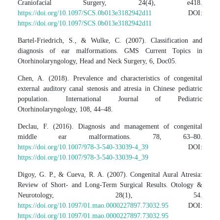
Craniofacial Surgery, 24(4), e418.
https://doi.org/10.1097/SCS.0b013e3182942d11
DOI:
https://doi.org/10.1097/SCS.0b013e3182942d11
Bartel-Friedrich, S., & Wulke, C. (2007). Classification and
diagnosis of ear malformations. GMS Current Topics in
Otorhinolaryngology, Head and Neck Surgery, 6, Doc05.
Chen, A. (2018). Prevalence and characteristics of congenital
external auditory canal stenosis and atresia in Chinese pediatric
population. International Journal of Pediatric
Otorhinolaryngology, 108, 44–48.
Declau, F. (2016). Diagnosis and management of congenital
middle ear malformations. 78, 63–80.
https://doi.org/10.1007/978-3-540-33039-4_39
DOI:
https://doi.org/10.1007/978-3-540-33039-4_39
Digoy, G. P., & Cueva, R. A. (2007). Congenital Aural Atresia:
Review of Short- and Long-Term Surgical Results. Otology &
Neurotology, 28(1), 54.
https://doi.org/10.1097/01.mao.0000227897.73032.95
DOI:
https://doi.org/10.1097/01.mao.0000227897.73032.95