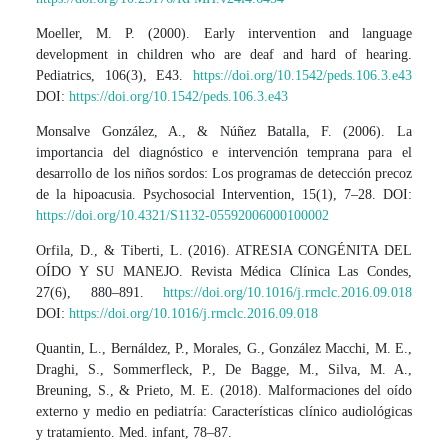
Moeller, M. P. (2000). Early intervention and language
development in children who are deaf and hard of hearing.
Pediatrics, 106(3), E43.
https://doi.org/10.1542/peds.106.3.e43
DOI:
https://doi.org/10.1542/peds.106.3.e43
Monsalve González, A., & Núñez Batalla, F. (2006). La
importancia del diagnóstico e intervención temprana para el
desarrollo de los niños sordos: Los programas de detección precoz
de la hipoacusia. Psychosocial Intervention, 15(1), 7–28. DOI:
https://doi.org/10.4321/S1132-05592006000100002
Orfila, D., & Tiberti, L. (2016). ATRESIA CONGÉNITA DEL
OÍDO Y SU MANEJO. Revista Médica Clínica Las Condes,
27(6), 880–891.
https://doi.org/10.1016/j.rmclc.2016.09.018
DOI:
https://doi.org/10.1016/j.rmclc.2016.09.018
Quantin, L., Bernáldez, P., Morales, G., González Macchi, M. E.,
Draghi, S., Sommerfleck, P., De Bagge, M., Silva, M. A.,
Breuning, S., & Prieto, M. E. (2018). Malformaciones del oído
externo y medio en pediatría: Características clínico audiológicas
y tratamiento. Med. infant, 78–87.