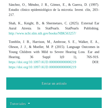
Sánchez, O., Méndez, J. R., Gómez, E., & Guerra, D. (1997).
Estudio clínico epidemiológico de la microtia. Invest. clín, 203–
217.
Shah, K., Knight, B., & Shermetaro, C. (2025). External Ear
Aural Atresia. In StatPearls. StatPearls Publishing.
http://www.ncbi.nlm.nih.gov/books/NBK563257/
Tomblin, J. B., Harrison, M., Ambrose, S. E., Walker, E. A.,
Oleson, J. J., & Moeller, M. P. (2015). Language Outcomes in
Young Children with Mild to Severe Hearing Loss. Ear and
Hearing, 36 Suppl 1(0 1), 76S-91S.
https://doi.org/10.1097/AUD.0000000000000219
DOI:
https://doi.org/10.1097/AUD.0000000000000219
Enviar un artículo
Tutoriales