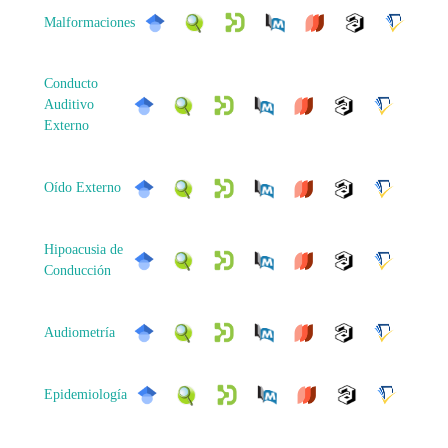
Malformaciones
Conducto
Auditivo
Externo
Oído Externo
Hipoacusia de
Conducción
Audiometría
Epidemiología