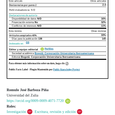
Este artículo
Otros artículos
Revisores/as por pares
2
2.4
Perfil evaluadores/as N/D
Declaraciones de autoría
Disponibilidad de datos
N/D
16%
Declaraciones de autoría
Este artículo
Otros artículos
Financiación externa
No
32%
Conflictos de intereses
N/D
11%
Esta revista
Otras revistas
Artículos aceptados
40%
33%
Días para la publicación
138
145
GS
Indexado en
Perfiles
Editor y equipo editorial
Sociedad académica
Bogotá: Corporación Universitaria Iberoamericana
Editorial
Bogotá: Corporación Universitaria Iberoamericana
Para obtener más información sobre un dato, haga clic
Public Facts Label
- Plugin Mantenido por
Public Knowledge Project
Romulo José Barboza Piña
Universidad del Zulia
Contenido principal del artículo
https://orcid.org/0009-0009-4071-7720
Roles:
Investigación
Escritura, revisión y edición