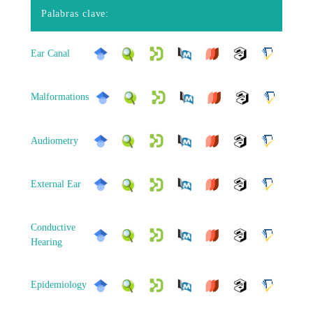
Palabras clave:
Ear Canal
Malformations
Audiometry
External Ear
Conductive
Hearing
Epidemiology