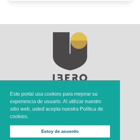
Este portal usa cookies para mejorar su
experiencia de usuario. Al utilizar nuestro
sitio web, usted acepta nuestra Política de
Sede Principal
cookies.
Calle 67 #5-27; Bogotá, Colombia.
Estoy de acuerdo
+57 (601) 742 6582 Opción 1