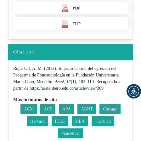
PDF
FLIP
Cómo citar
Rojas Gil, A. M. (2012). Impacto laboral del egresado del
Programa de Fonoaudiología en la Fundación Universitaria
María Cano, Medellín.
Areté
,
12
(1), 102–110. Recuperado a
partir de https://arete.ibero.edu.co/article/view/369
Más formatos de cita
ACM
ACS
APA
ABNT
Chicago
Harvard
IEEE
MLA
Turabian
Vancouver