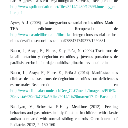
Los Angeles: Western Psychological Services, Recuperado de
http://www.spdfoundation.net/files/8214/2430/1259/kinnealey_mi
ller.pdf
Ayres, A. J. (2008). La integración sensorial en los niños. Madrid:
TEA ediciones. Recuperado de
http://www.casadellibro.com/libro-la
integracionsensorial-en-los-
ninos-desafios-sensorialesocultos/9788471749277/1220831
Bacco, J., Araya, F., Flores, E. y Peña, N. (2004).Trastornos de
la alimentación y deglución en niños y jóvenes portadores de
parálisis cerebral: abordaje multidisciplinario. rev. med. clin.
Bacco, L., Araya, F., Flores E., Peña J. (2014). Manifestaciones
clínicas de los trastornos de deglución en niños con deficiencias
estructurales.Recuperado en
http://www.clinicalascondes.cl/Dev_CLC/media/Imagenes/PDF%
20revista%20m%C3%A9dica/2014/2%20marzo/17-Dr.Bacco.pdf
Badalyan, V., Schwartz, R.H. y Mealtime (2012). Feeding
behaviors and gastrointestinal dysfunction in children with classic
autism compared with normal sibling controls. Open Journal of
Pediatrics 2012; 2: 150-160.