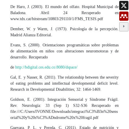
De Haro, J. (2003). El mundo del olfato. Hospital Municipal de
Baladona. Abril 24 Recuperado en
www.tdx.cat/bitstream/10803/291110/1/FMS_TESIS.pdf
Dember, W. y Warm, J. (1973). Psicología de la percepción.
Madrid Alianza Editorial.
Evans, S. (2000). Orientaciones programáticas sobre problemas
de alimentación en niños con alteraciones neuromotoras y de
desarrollo. Recuperado
de
http://bdigital.ces.edu.co:8080/dspace/
Gal, E. y Nasser, R. (2011). The relationship between the severity
of eating problems and intellectual developmental deficit level.
Research in Developmental Disabilities; 32: 1464-1469.
Goldson, E. (2001). Integración Sensorial y Síndrome Frágil.
Rev. Neurología: 33 (Sep 1) S32-S36 Recuperado en
file:///C:/Users/IVONNE/Downloads/integraci%C3%B3n%20sens
orial%20y%20s%C3%ADndrome%20x%20fragil.pdf
Guevara, P. L. y Pereda, C. (2011). Estado de nutrición y