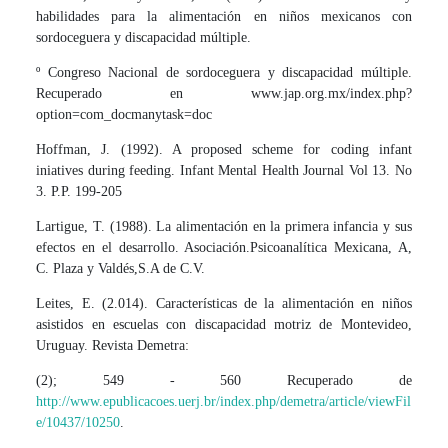
habilidades para la alimentación en niños mexicanos con
sordoceguera y discapacidad múltiple.
º Congreso Nacional de sordoceguera y discapacidad múltiple.
Recuperado en www.jap.org.mx/index.php?
option=com_docmanytask=doc
Hoffman, J. (1992). A proposed scheme for coding infant
iniatives during feeding. Infant Mental Health Journal Vol 13. No
3. P.P. 199-205
Lartigue, T. (1988). La alimentación en la primera infancia y sus
efectos en el desarrollo. Asociación.Psicoanalítica Mexicana, A,
C. Plaza y Valdés,S.A de C.V.
Leites, E. (2.014). Características de la alimentación en niños
asistidos en escuelas con discapacidad motriz de Montevideo,
Uruguay. Revista Demetra:
(2); 549 - 560 Recuperado de
http://www.epublicacoes.uerj.br/index.php/demetra/article/viewFil
e/10437/10250
.