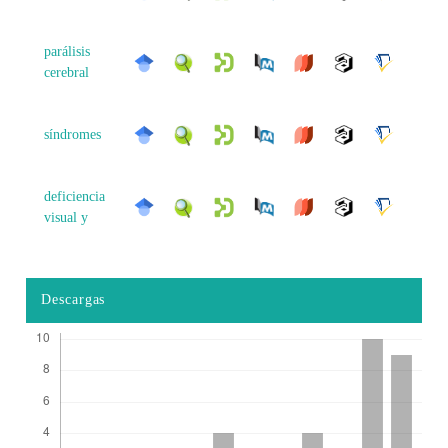
parálisis
cerebral
síndromes
deficiencia
visual y
Descargas