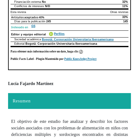
Financiación externa
No
32%
Conflictos de intereses
N/D
11%
Esta revista
Otras revistas
Artículos aceptados
40%
33%
Días para la publicación
245
145
GS
Indexado en
Perfiles
Editor y equipo editorial
Sociedad académica
Bogotá: Corporación Universitaria Iberoamericana
Editorial
Bogotá: Corporación Universitaria Iberoamericana
Para obtener más información sobre un dato, haga clic
Public Facts Label
- Plugin Mantenido por
Public Knowledge Project
Lucía Fajardo Martínez
Contenido principal del artículo
Resumen
El objetivo de este estudio fue analizar y describir los factores
sociales asociados con los problemas de alimentación en niños con
deficiencias múltiples y sordociegos encontrados en distintas