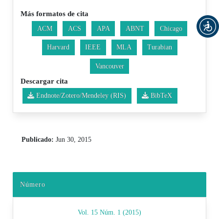
Más formatos de cita
ACM
ACS
APA
ABNT
Chicago
Harvard
IEEE
MLA
Turabian
Vancouver
Descargar cita
Endnote/Zotero/Mendeley (RIS)
BibTeX
Publicado:
Jun 30, 2015
Número
Vol. 15 Núm. 1 (2015)