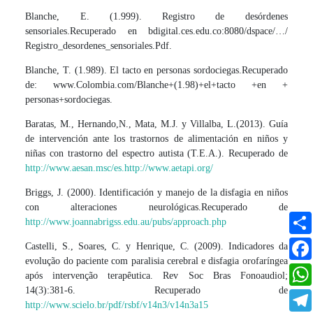
Blanche, E. (1.999). Registro de desórdenes
sensoriales.Recuperado en bdigital.ces.edu.co:8080/dspace/…/
Registro_desordenes_sensoriales.Pdf.
Blanche, T. (1.989). El tacto en personas sordociegas.Recuperado
de: www.Colombia.com/Blanche+(1.98)+el+tacto +en +
personas+sordociegas.
Baratas, M., Hernando,N., Mata, M.J. y Villalba, L.(2013). Guía
de intervención ante los trastornos de alimentación en niños y
niñas con trastorno del espectro autista (T.E.A.). Recuperado de
http://www.aesan.msc/es.http://www.aetapi.org/
Briggs, J. (2000). Identificación y manejo de la disfagia en niños
con alteraciones neurológicas.Recuperado de
http://www.joannabrigss.edu.au/pubs/approach.php
Castelli, S., Soares, C. y Henrique, C. (2009). Indicadores da
evolução do paciente com paralisia cerebral e disfagia orofaríngea
após intervenção terapêutica. Rev Soc Bras Fonoaudiol;
14(3):381-6. Recuperado de
http://www.scielo.br/pdf/rsbf/v14n3/v14n3a15