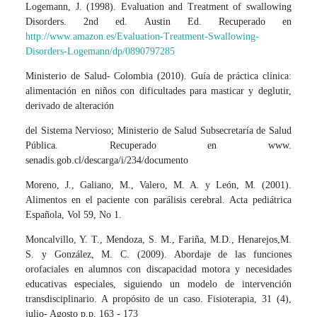
Logemann, J. (1998). Evaluation and Treatment of swallowing
Disorders. 2nd ed. Austin Ed. Recuperado en
http://www.amazon.es/Evaluation-Treatment-Swallowing-
Disorders-Logemann/dp/0890797285
Ministerio de Salud- Colombia (2010). Guía de práctica clínica:
alimentación en niños con dificultades para masticar y deglutir,
derivado de alteración
del Sistema Nervioso; Ministerio de Salud Subsecretaría de Salud
Pública. Recuperado en www.
senadis.gob.cl/descarga/i/234/documento
Moreno, J., Galiano, M., Valero, M. A. y León, M. (2001).
Alimentos en el paciente con parálisis cerebral. Acta pediátrica
Española, Vol 59, No 1.
Moncalvillo, Y. T., Mendoza, S. M., Fariña, M.D., Henarejos,M.
S. y González, M. C. (2009). Abordaje de las funciones
orofaciales en alumnos con discapacidad motora y necesidades
educativas especiales, siguiendo un modelo de intervención
transdisciplinario. A propósito de un caso. Fisioterapia, 31 (4),
julio- Agosto p.p. 163 - 173