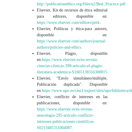
http://publicationethics.org/files/u2/Best_Practice.pdf
Elsevier, Kit de recursos de ética editorial
para editores, disponible en:
https://www.elsevier.com/editors/perk
.
Elsevier, Políticas y ética-para autores,
disponible en:
https://www.elsevier.com/authors/journal-
authors/policies-and-ethics
.
Elsevier, Plagio, disponible
en:
https://www.elsevier.es/es-revista-
ciencias-clinicas-399-articulo-el-plagio-
literatura-academica-S1665138316300015
Elsevier, “Envío simultáneo/múltiple,
Publicación duplicada”. Disponible
en:
https://www.upo.es/cms1/export/sites/upo/bibliote
Elsevier, conflicto de intereses en las
publicaciones, disponible en:
https://www.elsevier.es/es-revista-
neurologia-295-articulo-conflicto-
intereses-publicaciones-cientificas-
S0213485311004087
.