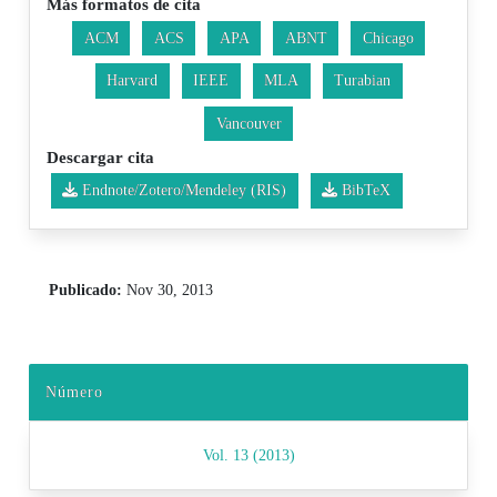
Más formatos de cita
ACM
ACS
APA
ABNT
Chicago
Harvard
IEEE
MLA
Turabian
Vancouver
Descargar cita
Endnote/Zotero/Mendeley (RIS)
BibTeX
Publicado:
Nov 30, 2013
Número
Vol. 13 (2013)