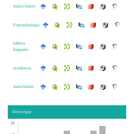
malocclusion.
Fonoaudiología
hábitos
linguales
ortodoncia
maloclusión.
Descargas