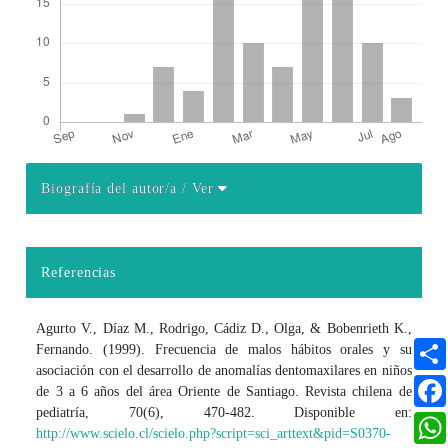
Biografía del autor/a
/ Ver
Detalles del artículo
Referencias
Agurto V., Díaz M., Rodrigo, Cádiz D., Olga, & Bobenrieth K.,
Fernando. (1999). Frecuencia de malos hábitos orales y su
asociación con el desarrollo de anomalías dentomaxilares en niños
de 3 a 6 años del área Oriente de Santiago. Revista chilena de
pediatría, 70(6), 470-482. Disponible en:
http://www.scielo.cl/scielo.php?script=sci_arttext&pid=S0370-