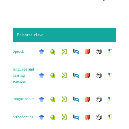
Palabras clave:
Speech
language and
hearing
sciences
tongue habits
orthodontics