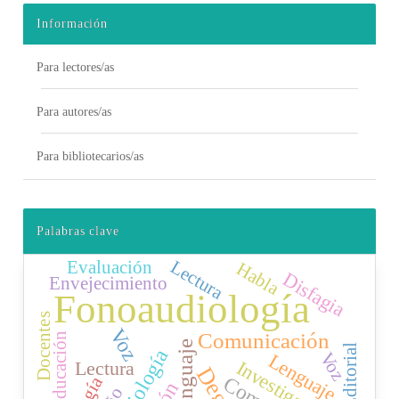
Información
Para lectores/as
Para autores/as
Para bibliotecarios/as
Palabras clave
Lectura
Evaluación
Habla
Disfagia
Envejecimiento
Fonoaudiología
Docentes
Voz
Comunicación
Educación
Lenguaje
Editorial
Voz
Lenguaje
Investigación
Lectura