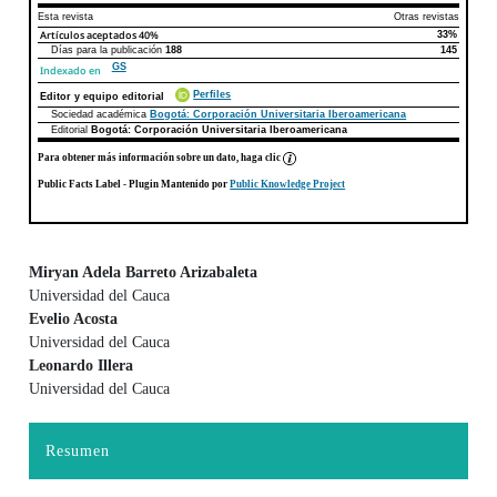
Esta revista
Otras revistas
Artículos aceptados
40%
33%
Días para la publicación
188
145
GS
Indexado en
Perfiles
Editor y equipo editorial
Sociedad académica
Bogotá: Corporación Universitaria Iberoamericana
Editorial
Bogotá: Corporación Universitaria Iberoamericana
Para obtener más información sobre un dato, haga clic
Public Facts Label
- Plugin Mantenido por
Public Knowledge Project
Miryan Adela Barreto Arizabaleta
Universidad del Cauca
Contenido principal del artículo
Evelio Acosta
Universidad del Cauca
Leonardo Illera
Universidad del Cauca
Resumen