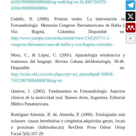
41061999000600004&lng=en&tlng=es.10.4067/S0370-
41061999000600004
.
Cedeño, N. (2006). Prótesis orales. La intervención en
Fonoaudiología. Memorias Congreso Iberoamericano de Habla y
Voz. Bogotá, Colombia. Disponible en:
http://www.yumpu.com/es/document/view/13452677/1-1-
congreso-iberoamericano-de-habla-y-voz-bogota-colombia-
Mora, C., & López, C. (2001). Aparatología ortodoncica y
trastornos del lenguaje. Revista Cubana deOdontología, 38-46.
Disponible en:
http://scielo.sld.cu/scielo.phpscript=sci_arttext&pid=S0034-
75072007000400007&lng=es
Queiroz, I. (2002). Fundamentos en Fonoaudiología. Aspectos
clínicos de la motricidad oral. Buenos Aires, Argentina: Editorial
Médica Panamericana.
Rodríguez Almeida, R. de, Almeida, P. (2000). Etiologíadas más
oclusoes: causas hereditárias e congénitas,adquiridas gerais, locais
e proximais (hábitosbucais) RevDent Press Odont Ortop
Facial.5(6):107-29.