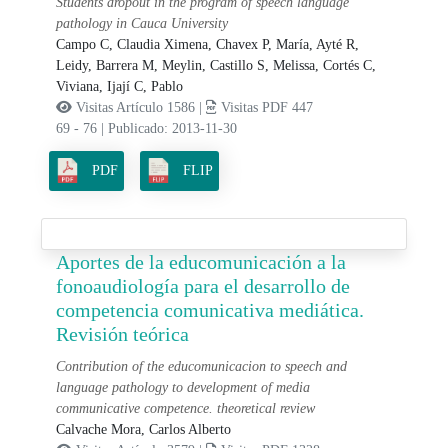
Students dropout in the program of speech language
pathology in Cauca University
Campo C, Claudia Ximena,
Chavex P, María,
Ayté R,
Leidy,
Barrera M, Meylin,
Castillo S, Melissa,
Cortés C,
Viviana,
Ijají C, Pablo
Visitas Artículo 1586 |
Visitas PDF 447
69 - 76
|
Publicado: 2013-11-30
PDF
FLIP
Aportes de la educomunicación a la
fonoaudiología para el desarrollo de
competencia comunicativa mediática.
Revisión teórica
Contribution of the educomunicacion to speech and
language pathology to development of media
communicative competence. theoretical review
Calvache Mora, Carlos Alberto