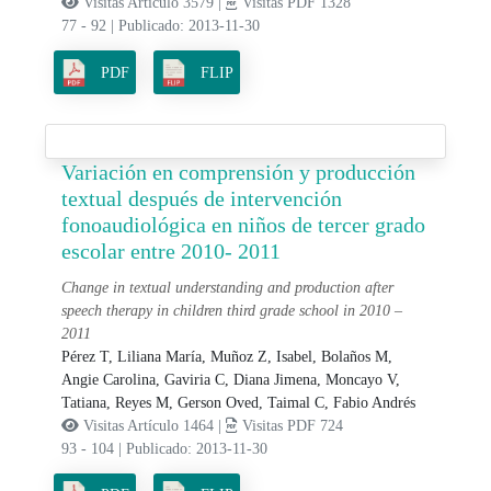
Visitas Artículo 3579 |
Visitas PDF 1328
77 - 92
|
Publicado: 2013-11-30
PDF
FLIP
Variación en comprensión y producción
textual después de intervención
fonoaudiológica en niños de tercer grado
escolar entre 2010- 2011
Change in textual understanding and production after
speech therapy in children third grade school in 2010 –
2011
Pérez T, Liliana María,
Muñoz Z, Isabel,
Bolaños M,
Angie Carolina,
Gaviria C, Diana Jimena,
Moncayo V,
Tatiana,
Reyes M, Gerson Oved,
Taimal C, Fabio Andrés
Visitas Artículo 1464 |
Visitas PDF 724
93 - 104
|
Publicado: 2013-11-30