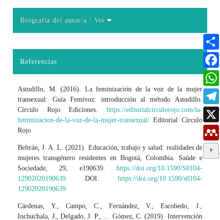
Biografía del autor/a
/ Ver
Detalles del artículo
Referencias
Astudillo, M. (2016). La feminización de la voz de la mujer
transexual: Guía Femivoz: introducción al método Astudillo.
Círculo Rojo Ediciones.
https://editorialcirculorojo.com/la-
feminizacion-de-la-voz-de-la-mujer-transexual/
Editorial Círculo
Rojo
Beltrán, J. A. L. (2021). Educación, trabajo y salud: realidades de
mujeres transgénero residentes en Bogotá, Colombia. Saúde e
Sociedade, 29, e190639.
https://doi.org/10.1590/S0104-
12902020190639
DOI:
https://doi.org/10.1590/s0104-
12902020190639
Cárdenas, Y., Campo, C., Fernández, V., Escobedo, J.,
Inchuchala, J., Delgado, J. P., … Gómez, C. (2019). Intervención