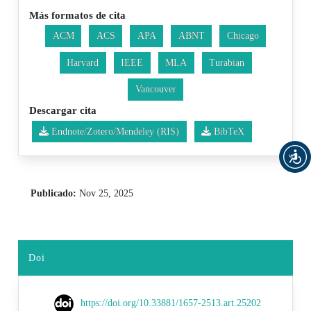
Más formatos de cita
ACM
ACS
APA
ABNT
Chicago
Harvard
IEEE
MLA
Turabian
Vancouver
Descargar cita
Endnote/Zotero/Mendeley (RIS)
BibTeX
Publicado:
Nov 25, 2025
Doi
https://doi.org/10.33881/1657-2513.art.25202