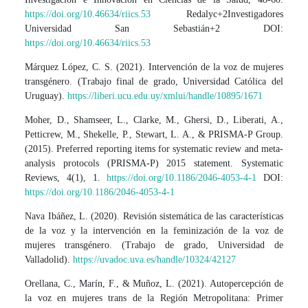
https://doi.org/10.46634/riics.53
Redalyc+2Investigadores
Universidad San Sebastián+2 DOI:
https://doi.org/10.46634/riics.53
Márquez López, C. S. (2021). Intervención de la voz de mujeres
transgénero. (Trabajo final de grado, Universidad Católica del
Uruguay).
https://liberi.ucu.edu.uy/xmlui/handle/10895/1671
Moher, D., Shamseer, L., Clarke, M., Ghersi, D., Liberati, A.,
Petticrew, M., Shekelle, P., Stewart, L. A., & PRISMA-P Group.
(2015). Preferred reporting items for systematic review and meta-
analysis protocols (PRISMA-P) 2015 statement. Systematic
Reviews, 4(1), 1.
https://doi.org/10.1186/2046-4053-4-1
DOI:
https://doi.org/10.1186/2046-4053-4-1
Nava Ibáñez, L. (2020). Revisión sistemática de las características
de la voz y la intervención en la feminización de la voz de
mujeres transgénero. (Trabajo de grado, Universidad de
Valladolid).
https://uvadoc.uva.es/handle/10324/42127
Orellana, C., Marín, F., & Muñoz, L. (2021). Autopercepción de
la voz en mujeres trans de la Región Metropolitana: Primer