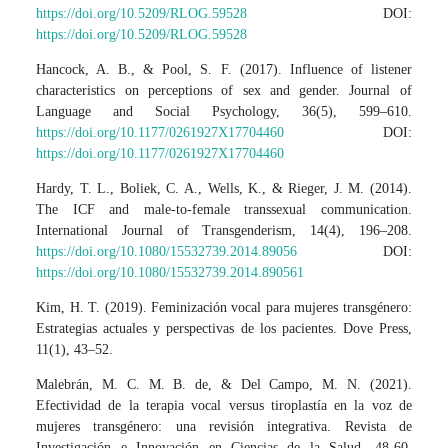
https://doi.org/10.5209/RLOG.59528
DOI:
https://doi.org/10.5209/RLOG.59528
Hancock, A. B., & Pool, S. F. (2017). Influence of listener
characteristics on perceptions of sex and gender. Journal of
Language and Social Psychology, 36(5), 599–610.
https://doi.org/10.1177/0261927X17704460
DOI:
https://doi.org/10.1177/0261927X17704460
Hardy, T. L., Boliek, C. A., Wells, K., & Rieger, J. M. (2014).
The ICF and male-to-female transsexual communication.
International Journal of Transgenderism, 14(4), 196–208.
https://doi.org/10.1080/15532739.2014.89056
DOI:
https://doi.org/10.1080/15532739.2014.890561
Kim, H. T. (2019). Feminización vocal para mujeres transgénero:
Estrategias actuales y perspectivas de los pacientes. Dove Press,
11(1), 43–52.
Malebrán, M. C. M. B. de, & Del Campo, M. N. (2021).
Efectividad de la terapia vocal versus tiroplastía en la voz de
mujeres transgénero: una revisión integrativa. Revista de
Investigación e Innovación en Ciencias de la Salud, 48-60.