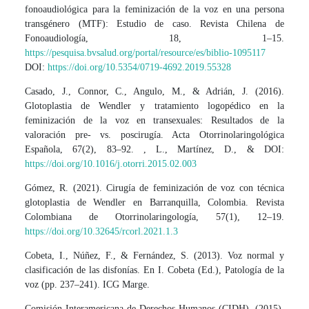
fonoaudiológica para la feminización de la voz en una persona
transgénero (MTF): Estudio de caso. Revista Chilena de
Fonoaudiología, 18, 1–15.
https://pesquisa.bvsalud.org/portal/resource/es/biblio-1095117
DOI:
https://doi.org/10.5354/0719-4692.2019.55328
Casado, J., Connor, C., Angulo, M., & Adrián, J. (2016).
Glotoplastia de Wendler y tratamiento logopédico en la
feminización de la voz en transexuales: Resultados de la
valoración pre- vs. poscirugía. Acta Otorrinolaringológica
Española, 67(2), 83–92. , L., Martínez, D., & DOI:
https://doi.org/10.1016/j.otorri.2015.02.003
Gómez, R. (2021). Cirugía de feminización de voz con técnica
glotoplastia de Wendler en Barranquilla, Colombia. Revista
Colombiana de Otorrinolaringología, 57(1), 12–19.
https://doi.org/10.32645/rcorl.2021.1.3
Cobeta, I., Núñez, F., & Fernández, S. (2013). Voz normal y
clasificación de las disfonías. En I. Cobeta (Ed.), Patología de la
voz (pp. 237–241). ICG Marge.
Comisión Interamericana de Derechos Humanos (CIDH). (2015).