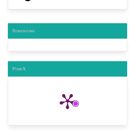
Dimensions
PlumX