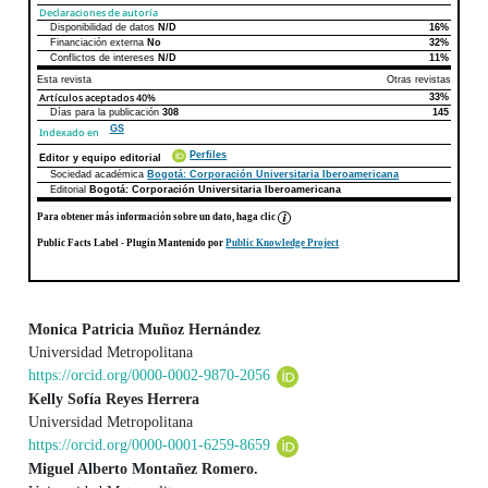
Declaraciones de autoría
Disponibilidad de datos
N/D
16%
Declaraciones de autoría
Este artículo
Otros artículos
Financiación externa
No
32%
Conflictos de intereses
N/D
11%
Esta revista
Otras revistas
Artículos aceptados
40%
33%
Días para la publicación
308
145
GS
Indexado en
Perfiles
Editor y equipo editorial
Sociedad académica
Bogotá: Corporación Universitaria Iberoamericana
Editorial
Bogotá: Corporación Universitaria Iberoamericana
Para obtener más información sobre un dato, haga clic
Public Facts Label
- Plugin Mantenido por
Public Knowledge Project
Monica Patricia Muñoz Hernández
Universidad Metropolitana
Contenido principal del artículo
https://orcid.org/0000-0002-9870-2056
Kelly Sofía Reyes Herrera
Universidad Metropolitana
https://orcid.org/0000-0001-6259-8659
Miguel Alberto Montañez Romero.