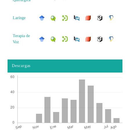
Larínge
Terapia de
Voz
Descargas