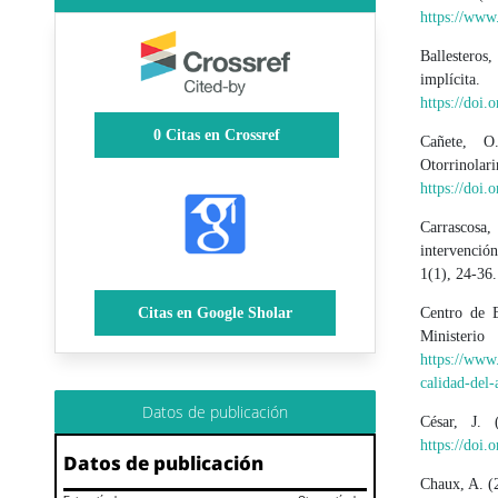
https://www
Ballesteros
implícita
https://doi.
0
Citas en Crossref
Cañete, O
Otorrino
https://doi
Carrascosa,
intervención
1(1), 24-36.
Centro de E
Citas en Google Sholar
Ministe
https://www
calidad-del
Datos de publicación
César, J. 
https://doi
Datos de publicación
Chaux, A. (