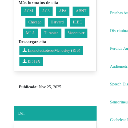
Más formatos de cita
ACM
ACS
APA
ABNT
Pruebas Au
Chicago
Harvard
IEEE
Discrimina
MLA
Turabian
Vancouver
Descargar cita
Perdida Au
Endnote/Zotero/Mendeley (RIS)
BibTeX
Audiometrí
Speech Dis
Publicado:
Nov 25, 2025
Sensorineu
Doi
Cochelear 