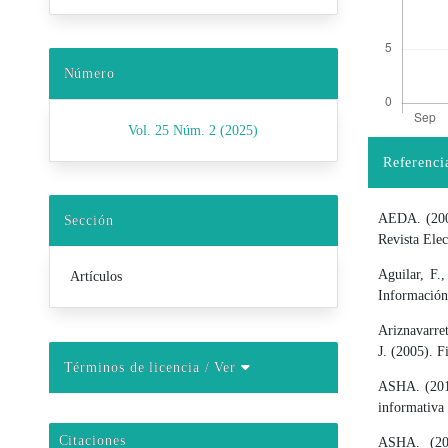
Número
Vol. 25 Núm. 2 (2025)
Referenci
Detalles d
AEDA. (2002
Sección
Revista Elec
Aguilar, F.
Artículos
Información
Ariznavarret
J. (2005). F
Términos de licencia
/ Ver
ASHA. (2018
informativa
Citaciones
ASHA. (202