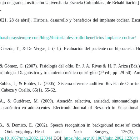
jo de grado, Institución Universitaria Escuela Colombiana de Rehabilitación]
.
021, 28 de abril). Historia, desarrollo y beneficios del implante coclear. Es
charahoraysiempre.com/blog2/historia-desarrollo-beneficios-implante-coclear/
 Corzón, T., & De Vergas, J. (s.f.). Evaluación del paciente con hipoacusia. H
 & Gómez, C. (2007). Fisiología del oído. En J. A. Rivas & H. F. Ariza (Eds.)
udiología: Diagnóstico y tratamiento médico quirúrgico (2ª ed., pp. 29-50). Am
Robles, I., & Robles, L. (2005). Sistema eferente auditivo. Revista de Otorrin
 Cabeza y Cuello, 65(1), 55-62.
A., & Gutiérrez, M. (2009). Atención selectiva, ansiedad, sintomatología
 académico en adolescentes. Electronic Journal of Research in Educational
B., & Domico, E. (2002). Speech recognition in background noise of coch
s. Otolaryngology–Head and Neck Surgery, 126(3), 
.org/10.1067/mhn.2002.123044
DOI:
https://doi.org/10.1067/mhn.2002.123044