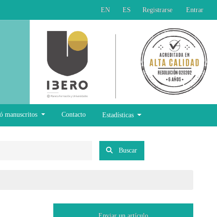
EN
ES
Registrarse
Entrar
ó manuscritos
Contacto
Estadísticas
Buscar
Enviar un artículo