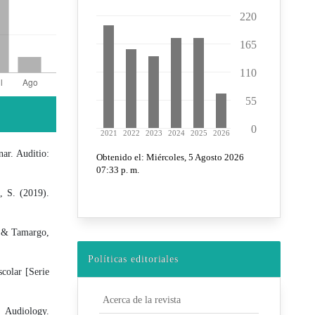
ar. Auditio:
, S. (2019).
., & Tamargo,
Políticas editoriales
colar [Serie
Acerca de la revista
 Audiology.