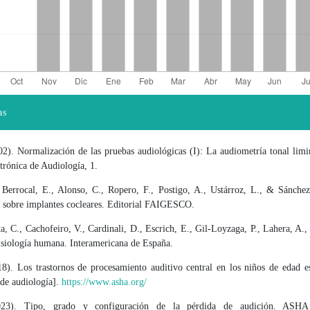
as
el artículo
). Normalización de las pruebas audiológicas (I): La audiometría tonal limin
trónica de Audiología, 1.
, Berrocal, E., Alonso, C., Ropero, F., Postigo, A., Ustárroz, L., & Sánchez
 sobre implantes cocleares. Editorial FAIGESCO.
a, C., Cachofeiro, V., Cardinali, D., Escrich, E., Gil-Loyzaga, P., Lahera, A
isiología humana. Interamericana de España.
). Los trastornos de procesamiento auditivo central en los niños de edad es
 de audiología].
https://www.asha.org/
3). Tipo, grado y configuración de la pérdida de audición. ASHA