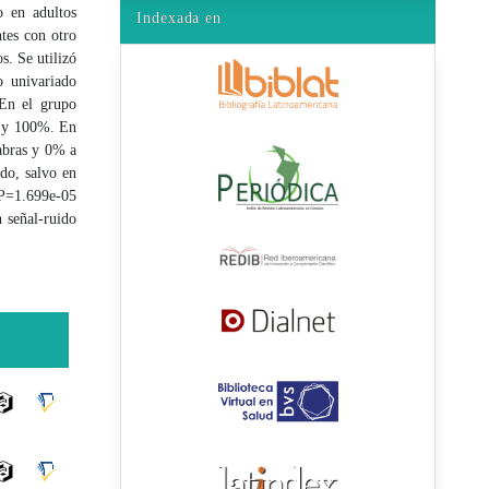
o en adultos
Indexada en
tes con otro
s. Se utilizó
o univariado
 En el grupo
% y 100%. En
abras y 0% a
do, salvo en
 (P=1.699e-05
 señal-ruido