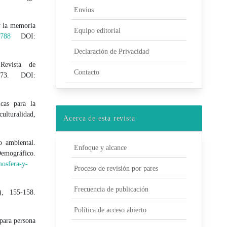
Envios
y la memoria
Equipo editorial
3788
DOI:
Declaración de Privacidad
Revista de
Contacto
273. DOI:
icas para la
culturalidad,
Acerca de esta revista
o ambiental.
Enfoque y alcance
gráfico.
mosfera-y-
Proceso de revisión por pares
Frecuencia de publicación
), 155-158.
Política de acceso abierto
para persona