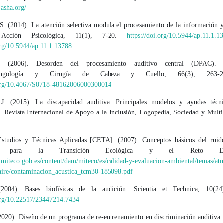
.asha.org/
, S. (2014). La atención selectiva modula el procesamiento de la información 
. Acción Psicológica, 11(1), 7-20.
https://doi.org/10.5944/ap.11.1.1
org/10.5944/ap.11.1.13788
. (2006). Desorden del procesamiento auditivo central (DPAC). 
laringología y Cirugía de Cabeza y Cuello, 66(3), 263-
.org/10.4067/S0718-48162006000300014
 J. (2015). La discapacidad auditiva: Principales modelos y ayudas técn
. Revista Internacional de Apoyo a la Inclusión, Logopedia, Sociedad y Multi
studios y Técnicas Aplicadas [CETA]. (2007). Conceptos básicos del ruid
rio para la Transición Ecológica y el Reto Demo
.miteco.gob.es/content/dam/miteco/es/calidad-y-evaluacion-ambiental/temas/at
-aire/contaminacion_acustica_tcm30-185098.pdf
(2004). Bases biofísicas de la audición. Scientia et Technica, 10(24
.org/10.22517/23447214.7434
2020). Diseño de un programa de re-entrenamiento en discriminación auditiva 