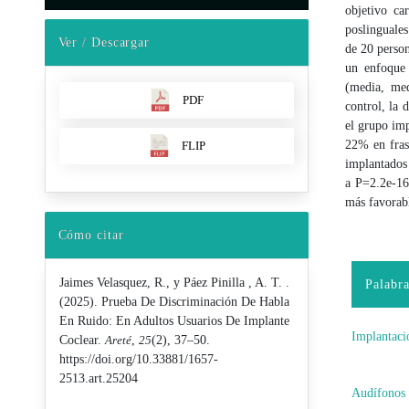
objetivo ca
poslinguale
Ver / Descargar
de 20 person
un enfoque 
(media, med
PDF
control, la
el grupo im
22% en fras
FLIP
implantados 
a P=2.2e-16
más favorabl
Cómo citar
Jaimes Velasquez, R., y Páez Pinilla , A. T. .
Palabra
(2025). Prueba De Discriminación De Habla
En Ruido: En Adultos Usuarios De Implante
Implantaci
Coclear.
Areté
,
25
(2), 37–50.
https://doi.org/10.33881/1657-
2513.art.25204
Audífonos