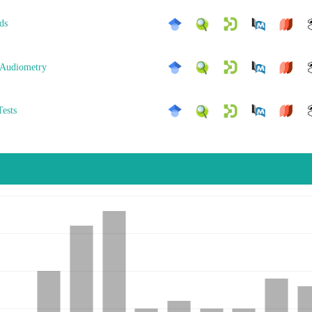
ds
 Audiometry
Tests