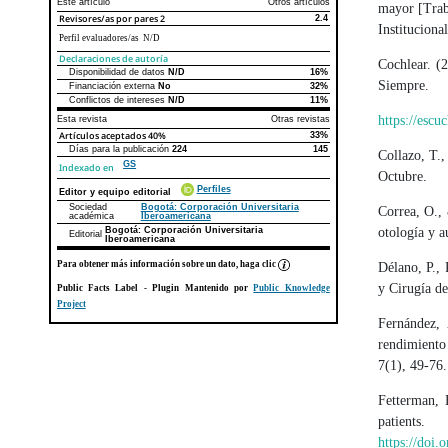
Este artículo
Otros artículos
mayor [Traba
Revisores/as por pares
2
2.4
Institucional
Perfil evaluadores/as N/D
Declaraciones de autoría
Cochlear. (2
Disponibilidad de datos
N/D
16%
Declaraciones de autoría
Este artículo
Otros artículos
Siempre.
Financiación externa
No
32%
Conflictos de intereses
N/D
11%
https://escu
Esta revista
Otras revistas
Artículos aceptados
40%
33%
Días para la publicación
224
145
Collazo, T.,
GS
Indexado en
Octubre.
Perfiles
Editor y equipo editorial
Sociedad
Bogotá: Corporación Universitaria
Correa, O.,
académica
Iberoamericana
Bogotá: Corporación Universitaria
otología y a
Editorial
Iberoamericana
Para obtener más información sobre un dato, haga clic
Délano, P., 
y Cirugía de
Public Facts Label
- Plugin Mantenido por
Public Knowledge
Project
Fernández, 
rendimiento
7(1), 49-76.
Fetterman, 
patient
https://doi