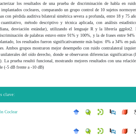
racterizar los resultados de una prueba de discriminación de habla en ruid
s implantados cocleares, comparando un grupo control de 10 sujetos normoyen
as con pérdida auditiva bilateral simétrica severa a profunda, entre 18 y 75 año
cuantitativo, método descriptivo y técnica aplicada, con análisis estadístic
iana, desviación estándar), utilizando el lenguaje R y la librería ggplot2.
 discriminación de palabras estuvo entre 91% y 100%, y la de frases entre 94
plantado, los resultados fueron significativamente más bajos: 0% a 34% en pal
es. Ambos grupos mostraron mejor desempeño con ruido contralateral izquier
unilaterales del oído derecho, donde se observaron diferencias significativas
). La prueba resultó funcional, mostrando mejores resultados con una relación
e (-5 dB frente a -10 dB)
s clave:
ón Coclear