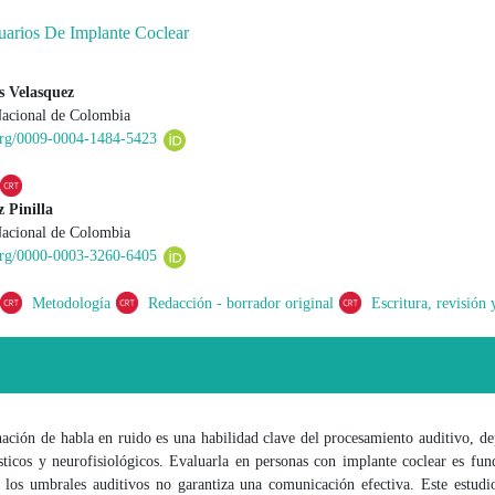
uarios De Implante Coclear
s Velasquez
Nacional de Colombia
 principal del artículo
.org/0009-0004-1484-5423
 Pinilla
Nacional de Colombia
.org/0000-0003-3260-6405
Metodología
Redacción - borrador original
Escritura, revisión 
ación de habla en ruido es una habilidad clave del procesamiento auditivo, d
sticos y neurofisiológicos. Evaluarla en personas con implante coclear es fu
 los umbrales auditivos no garantiza una comunicación efectiva. Este estud