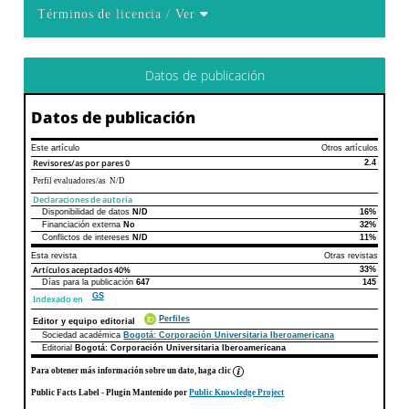
Términos de licencia
/ Ver
Datos de publicación
Datos de publicación
Este artículo
Otros artículos
Revisores/as por pares
0
2.4
Perfil evaluadores/as N/D
Declaraciones de autoría
Disponibilidad de datos
N/D
16%
Declaraciones de autoría
Este artículo
Otros artículos
Financiación externa
No
32%
Conflictos de intereses
N/D
11%
Esta revista
Otras revistas
Artículos aceptados
40%
33%
Días para la publicación
647
145
GS
Indexado en
Perfiles
Editor y equipo editorial
Sociedad académica
Bogotá: Corporación Universitaria Iberoamericana
Editorial
Bogotá: Corporación Universitaria Iberoamericana
Para obtener más información sobre un dato, haga clic
Public Facts Label
- Plugin Mantenido por
Public Knowledge Project