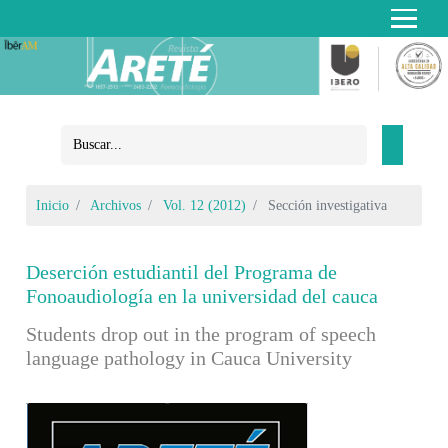
Inicio
Archivos
Vol. 12 (2012)
Sección investigativa
Deserción estudiantil del Programa de
Fonoaudiología en la universidad del cauca
Students drop out in the program of speech
language pathology in Cauca University
Barra lateral del artículo