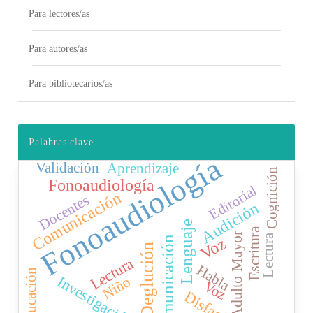
Para lectores/as
Para autores/as
Para bibliotecarios/as
Palabras clave
Fonoaudiología
Validación
Aprendizaje
Cognición
Fonoaudiología
Editorial
Comunicación
Docentes
Audición
Lenguaje
Escritura
Adulto Mayor
Lectura
Comunicación
Voz
Deglución
Lectura
Habla
Educación
Investigación
Niño
Voz
Disfagia