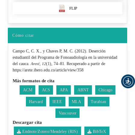
FLIP
Cómo citar
Campo C, C. X., y Chaves P, M. C. (2012). Deserción
estudiantil del Programa de Fonoaudiología en la universidad
del cauca.
Areté
,
12
(1), 74–81. Recuperado a partir de
https://arete.ibero.edu.co/article/view/358
Más formatos de cita
ACM
ACS
APA
ABNT
Chicago
Harvard
IEEE
MLA
Turabian
Vancouver
Descargar cita
Endnote/Zotero/Mendeley (RIS)
BibTeX