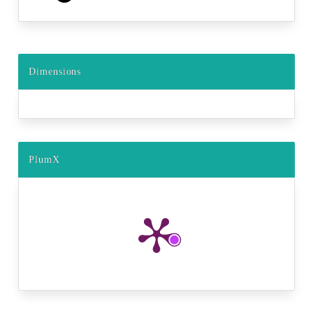
Dimensions
PlumX