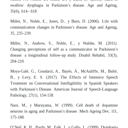
swallow: dysphagia in Parkinson’s disease. Age and Ageing,
35(6), 614– 618.
Miller, N., Noble, E., Jones, D., y Burn, D. (2006). Life with
communication changes in Parkinson’s disease. Age and Ageing,
35, 235–239.
Miller, N., Andrew, S., Noble, E., y Walshe, M. (2011).
Changing perceptions of self as a communicator in Parkinson’s
disease: a longitudinal follow-up study. Disabil Rehabil, 33(3),
204-210.
Moya-Galé, G., Goudarzi, A., Bayés, À., McAuliffe, M., Bulté,
B., y Levy, E. S. (2017). The Effects of Intensive Speech
Treatment on Conversational Intelligibility in Spanish Speakers
with Parkinson’s Disease. American Journal of Speech-Language
Pathology, 27(1), 154-158.
Naoi, M., y Maruyama, W. (1999). Cell death of dopamine
neurons in aging and Parkinson’s disease. Mech Ageing Dev, 111,
175-188.
O’Neil, K. H., Purdy, M., Falk, J., y Gallo, L. (1999). Dysphagia