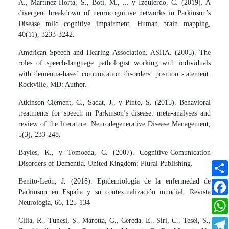
A., Martínez-Horta, S., Botí, M., ... y Izquierdo, C. (2019). A
divergent breakdown of neurocognitive networks in Parkinson’s
Disease mild cognitive impairment. Human brain mapping,
40(11), 3233-3242.
American Speech and Hearing Association. ASHA. (2005). The
roles of speech-language pathologist working with individuals
with dementia-based comunication disorders: position statement.
Rockville, MD: Author.
Atkinson-Clement, C., Sadat, J., y Pinto, S. (2015). Behavioral
treatments for speech in Parkinson’s disease: meta-analyses and
review of the literature. Neurodegenerative Disease Management,
5(3), 233-248.
Bayles, K., y Tomoeda, C. (2007). Cognitive-Comunication
Disorders of Dementia. United Kingdom: Plural Publishing.
Benito-León, J. (2018). Epidemiología de la enfermedad de
Parkinson en España y su contextualización mundial. Revista
Neurología, 66, 125-134
Cilia, R., Tunesi, S., Marotta, G., Cereda, E., Siri, C., Tesei, S.,