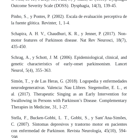
Outcome Severity Scale (DOSS). Dysphagia, 14(3), 139-45.
Pinho, S., y Pontes, P. (2002). Escala de evaluación perceptiva de
la fuente glótica. Revinter, 1, 1-4.
Schapira, A. H. V., Chaudhuri, K. R., y Jenner, P. (2017). Non-
motor features of Parkinson disease. Nat Rev Neurosci, 18(7),
435-450.
Schrag, A., y Schott, J. M. (2006). Epidemiological, clinical, and
genetic characteristics of early-onset parkinsonism. Lancet
Neurol, 5(4), 355–363.
Simón, T., y de Las Heras, G. (2018). Logopedia y enfermedades
neurodegenerativas. Valencia: Nau Llibres. Stegemoller, E. L., et
al. (2017). Therapeutic Singing as an Early Intervention for
Swallowing in Persons with Parkinson’s Disease. Complementary
Therapies in Medicine, 31, 1-27.
Stella, F., Bucken-Gobbi, L. T., Gobbi, S., y Sant’Ana-Simões,
C. (2007). Síntomas depresivos y trastorno motor en pacientes
con enfermedad de Parkinson. Revista Neurología, 45(10), 594-
598.