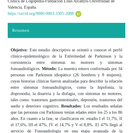
Clínica de Logopedia-Fundación Lluís Alcanyís-Universidad de
Valencia, España.
https://orcid.org/0000-0003-3305-2088
Resumen
Objetivo:
Este estudio descriptivo se orientó a conocer el perfil
clínico-epidemiológico de la Enfermedad de Parkinson y la
coexistencia entre síntomas no motores y síntomas
fonoaudiológicos.
Método:
La muestra estuvo conformada por 34
personas con Parkinson idiopático (26 hombres y 8 mujeres),
cuyas historias clínicas fueron analizadas para describir la relación
entre síntomas fonoaudiológicos, como la hipofonía, la
disprosodia, la disartria y la disfagia, con síntomas no motores,
tales como: trastornos gastrointestinales, depresión, trastornos del
sueño y deterioro cognitivo.
Resultados:
Los resultados señalan
que las personas con Parkinson tenían edades entre los 25 a los 86
años. En cuanto a la fase, se clasificaron en: estadio I el 11,7%, II
el 17,6%, III el 47%, IV el 14,7% y V el 8,8%. El 47% llegó al
servicio de Fonoaudiología en una etapa avanzada de la