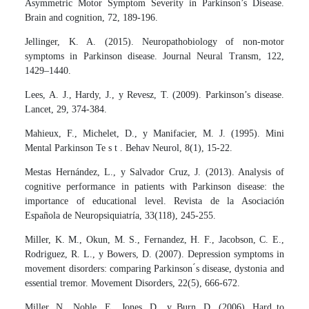
Asymmetric Motor Symptom Severity in Parkinson’s Disease.
Brain and cognition, 72, 189-196.
Jellinger, K. A. (2015). Neuropathobiology of non-motor
symptoms in Parkinson disease. Journal Neural Transm, 122,
1429–1440.
Lees, A. J., Hardy, J., y Revesz, T. (2009). Parkinson’s disease.
Lancet, 29, 374-384.
Mahieux, F., Michelet, D., y Manifacier, M. J. (1995). Mini
Mental Parkinson Te s t . Behav Neurol, 8(1), 15-22.
Mestas Hernández, L., y Salvador Cruz, J. (2013). Analysis of
cognitive performance in patients with Parkinson disease: the
importance of educational level. Revista de la Asociación
Española de Neuropsiquiatría, 33(118), 245-255.
Miller, K. M., Okun, M. S., Fernandez, H. F., Jacobson, C. E.,
Rodriguez, R. L., y Bowers, D. (2007). Depression symptoms in
movement disorders: comparing Parkinson ́s disease, dystonia and
essential tremor. Movement Disorders, 22(5), 666-672.
Miller, N., Noble, E., Jones, D., y Burn, D. (2006). Hard to