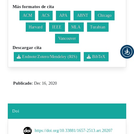
Más formatos de cita
ACM
ACS
APA
ABNT
Chicago
Harvard
IEEE
MLA
Turabian
Vancouver
Descargar cita
Endnote/Zotero/Mendeley (RIS)
BibTeX
Publicado:
Dec 16, 2020
Doi
https://doi.org/10.33881/1657-2513.art.20207