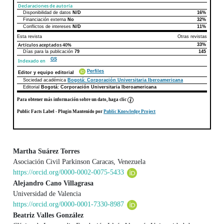
Declaraciones de autoría
Disponibilidad de datos
N/D
16%
Declaraciones de autoría
Este artículo
Otros artículos
Financiación externa
No
32%
Conflictos de intereses
N/D
11%
Esta revista
Otras revistas
Artículos aceptados
40%
33%
Días para la publicación
79
145
GS
Indexado en
Perfiles
Editor y equipo editorial
Sociedad académica
Bogotá: Corporación Universitaria Iberoamericana
Editorial
Bogotá: Corporación Universitaria Iberoamericana
Para obtener más información sobre un dato, haga clic
Public Facts Label
- Plugin Mantenido por
Public Knowledge Project
Martha Suárez Torres
Asociación Civil Parkinson Caracas, Venezuela
Contenido principal del artículo
https://orcid.org/0000-0002-0075-5433
Alejandro Cano Villagrasa
Universidad de Valencia
https://orcid.org/0000-0001-7330-8987
Beatriz Valles González