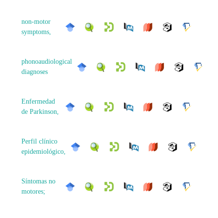
non-motor
symptoms,
phonoaudiological
diagnoses
Enfermedad
de Parkinson,
Perfil clínico
epidemiológico,
Síntomas no
motores;