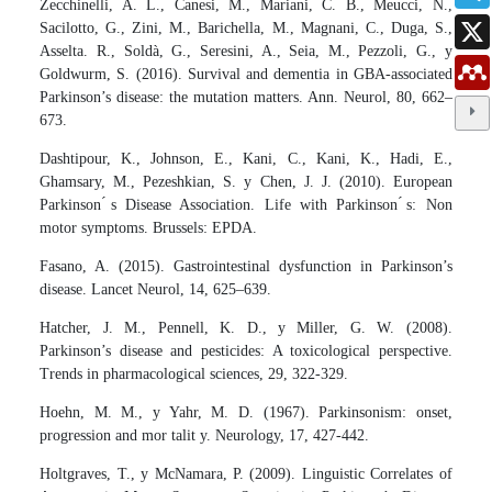
Zecchinelli, A. L., Canesi, M., Mariani, C. B., Meucci, N.,
Sacilotto, G., Zini, M., Barichella, M., Magnani, C., Duga, S.,
Asselta. R., Soldà, G., Seresini, A., Seia, M., Pezzoli, G., y
Goldwurm, S. (2016). Survival and dementia in GBA-associated
Parkinson’s disease: the mutation matters. Ann. Neurol, 80, 662–
673.
Dashtipour, K., Johnson, E., Kani, C., Kani, K., Hadi, E.,
Ghamsary, M., Pezeshkian, S. y Chen, J. J. (2010). European
Parkinson ́s Disease Association. Life with Parkinson ́s: Non
motor symptoms. Brussels: EPDA.
Fasano, A. (2015). Gastrointestinal dysfunction in Parkinson’s
disease. Lancet Neurol, 14, 625–639.
Hatcher, J. M., Pennell, K. D., y Miller, G. W. (2008).
Parkinson’s disease and pesticides: A toxicological perspective.
Trends in pharmacological sciences, 29, 322-329.
Hoehn, M. M., y Yahr, M. D. (1967). Parkinsonism: onset,
progression and mor talit y. Neurology, 17, 427-442.
Holtgraves, T., y McNamara, P. (2009). Linguistic Correlates of