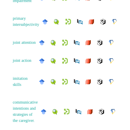
impairment
primary
intersubjectivity
joint attention
joint action
imitation
skills
communicative
intentions and
strategies of
the caregiver.