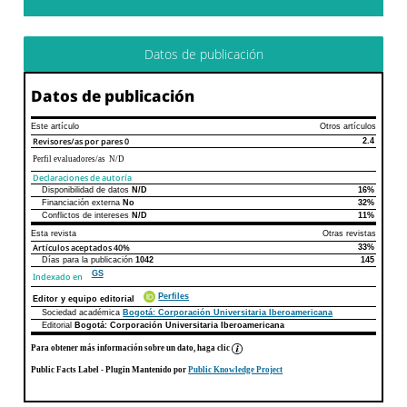
Datos de publicación
Datos de publicación
Este artículo
Otros artículos
Revisores/as por pares
0
2.4
Perfil evaluadores/as N/D
Declaraciones de autoría
Disponibilidad de datos
N/D
16%
Declaraciones de autoría
Este artículo
Otros artículos
Financiación externa
No
32%
Conflictos de intereses
N/D
11%
Esta revista
Otras revistas
Artículos aceptados
40%
33%
Días para la publicación
1042
145
GS
Indexado en
Perfiles
Editor y equipo editorial
Sociedad académica
Bogotá: Corporación Universitaria Iberoamericana
Editorial
Bogotá: Corporación Universitaria Iberoamericana
Para obtener más información sobre un dato, haga clic
Public Facts Label
- Plugin Mantenido por
Public Knowledge Project