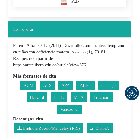
FLIP
Cómo citar
Pereira Alba., O. L. (2011). Desarrollo comunicativo temprano
en niños con deficiencia motora.
Areté
,
11
(1), 70–81.
Recuperado a partir de
https://arete.ibero.edu.co/article/view/376
Más formatos de cita
ACM
ACS
APA
ABNT
Chicago
Harvard
IEEE
MLA
Turabian
Vancouver
Descargar cita
Endnote/Zotero/Mendeley (RIS)
BibTeX